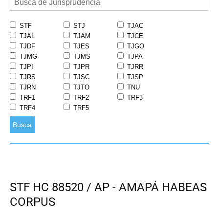
STF
STJ
TJAC
TJAL
TJAM
TJCE
TJDF
TJES
TJGO
TJMG
TJMS
TJPA
TJPI
TJPR
TJRR
TJRS
TJSC
TJSP
TJRN
TJTO
TNU
TRF1
TRF2
TRF3
TRF4
TRF5
Busca
STF HC 88520 / AP - AMAPÁ HABEAS
CORPUS