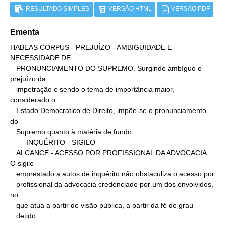
RESULTADO SIMPLES
VERSÃO HTML
VERSÃO PDF
Ementa
HABEAS CORPUS - PREJUÍZO - AMBIGÜIDADE E 
NECESSIDADE DE

   PRONUNCIAMENTO DO SUPREMO. Surgindo ambíguo o 
prejuízo da

   impetração e sendo o tema de importância maior, 
considerado o

   Estado Democrático de Direito, impõe-se o pronunciamento 
do

   Supremo quanto à matéria de fundo.

        INQUÉRITO - SIGILO -

   ALCANCE - ACESSO POR PROFISSIONAL DA ADVOCACIA. 
O sigilo

   emprestado a autos de inquérito não obstaculiza o acesso por

   profissional da advocacia credenciado por um dos envolvidos, 
no

   que atua a partir de visão pública, a partir da fé do grau

   detido.