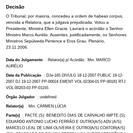
Decisão
O Tribunal, por maioria, concedeu a ordem de habeas corpus,
vencida a Relatora, que a julgava prejudicada. Votou a
Presidente, Ministra Ellen Gracie. Lavrará o acórdão o Senhor
Ministro Marco Aurélio. Ausentes, justificadamente, os Senhores
Ministros Sepúlveda Pertence e Eros Grau. Plenário,
23.11.2006.
Data do Julgamento
:
Relator(a) p/ Acórdão: Min. MARCO
AURÉLIO
Data da Publicação
:
DJe-165 DIVULG 18-12-2007 PUBLIC 19-12-
2007 DJ 19-12-2007 PP-00024 EMENT VOL-02304-01 PP-00181 RTJ
VOL-00203-03 PP-01155
Órgão Julgador
:
undefined
Relator(a)
:
Min. CÁRMEN LÚCIA
Parte(s)
:
PACTE.(S): BENEDITO DIAS DE CARVALHO IMPTE.(S):
EDUARDO ANTONIO LUCHO FERRÃO E OUTRO(A/S) ADV.(A/S):
MARCELO LEAL DE LIMA OLIVEIRA E OUTRO(A/S) COATOR(A/S)