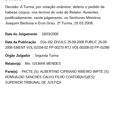
Decisão: A Turma, por votação unânime, deferiu o pedido de
habeas corpus, nos termos do voto do Relator. Ausentes,
justificadamente, neste julgamento, os Senhores Ministros
Joaquim Barbosa e Eros Grau. 2ª Turma, 18.03.2008.
Data do Julgamento
:
18/03/2008
Data da Publicação
:
DJe-182 DIVULG 25-09-2008 PUBLIC 26-09-
2008 EMENT VOL-02334-02 PP-00270 RTJ VOL-00208-03 PP-01098
Órgão Julgador
:
Segunda Turma
Relator(a)
:
Min. GILMAR MENDES
Parte(s)
:
PACTE.(S): ALBERTINO CIPRIANO RIBEIRO IMPTE.(S):
ROMUALDO SANCHES CALVO FILHO COATOR(A/S)(ES):
SUPERIOR TRIBUNAL DE JUSTIÇA