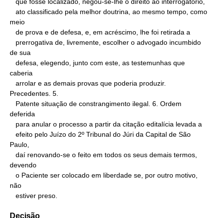
   que fosse localizado, negou-se-lhe o direito ao interrogatório,

   ato classificado pela melhor doutrina, ao mesmo tempo, como 
meio

   de prova e de defesa, e, em acréscimo, lhe foi retirada a

   prerrogativa de, livremente, escolher o advogado incumbido 
de sua

   defesa, elegendo, junto com este, as testemunhas que 
caberia

   arrolar e as demais provas que poderia produzir. 
Precedentes. 5.

   Patente situação de constrangimento ilegal. 6. Ordem 
deferida

   para anular o processo a partir da citação editalícia levada a

   efeito pelo Juízo do 2º Tribunal do Júri da Capital de São 
Paulo,

   daí renovando-se o feito em todos os seus demais termos, 
devendo

   o Paciente ser colocado em liberdade se, por outro motivo, 
não

   estiver preso.
Decisão