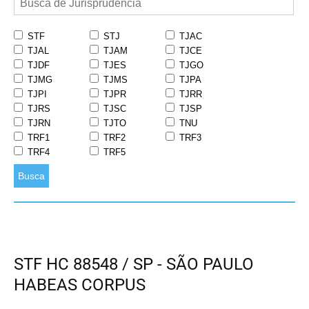
STF
STJ
TJAC
TJAL
TJAM
TJCE
TJDF
TJES
TJGO
TJMG
TJMS
TJPA
TJPI
TJPR
TJRR
TJRS
TJSC
TJSP
TJRN
TJTO
TNU
TRF1
TRF2
TRF3
TRF4
TRF5
Busca
STF HC 88548 / SP - SÃO PAULO
HABEAS CORPUS