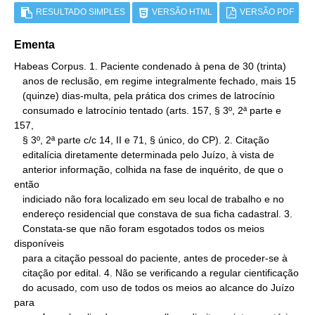
RESULTADO SIMPLES
VERSÃO HTML
VERSÃO PDF
Ementa
Habeas Corpus. 1. Paciente condenado à pena de 30 (trinta)

   anos de reclusão, em regime integralmente fechado, mais 15

   (quinze) dias-multa, pela prática dos crimes de latrocínio

   consumado e latrocínio tentado (arts. 157, § 3º, 2ª parte e 
157,

   § 3º, 2ª parte c/c 14, II e 71, § único, do CP). 2. Citação

   editalícia diretamente determinada pelo Juízo, à vista de

   anterior informação, colhida na fase de inquérito, de que o 
então

   indiciado não fora localizado em seu local de trabalho e no

   endereço residencial que constava de sua ficha cadastral. 3.

   Constata-se que não foram esgotados todos os meios 
disponíveis

   para a citação pessoal do paciente, antes de proceder-se à

   citação por edital. 4. Não se verificando a regular cientificação

   do acusado, com uso de todos os meios ao alcance do Juízo 
para
