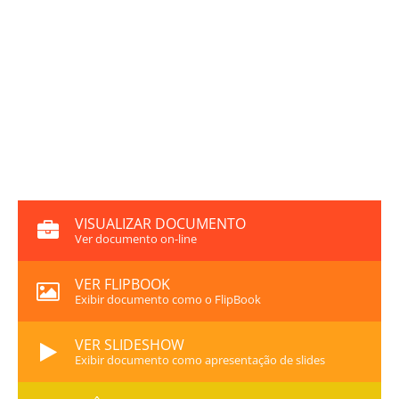
VISUALIZAR DOCUMENTO
Ver documento on-line
VER FLIPBOOK
Exibir documento como o FlipBook
VER SLIDESHOW
Exibir documento como apresentação de slides