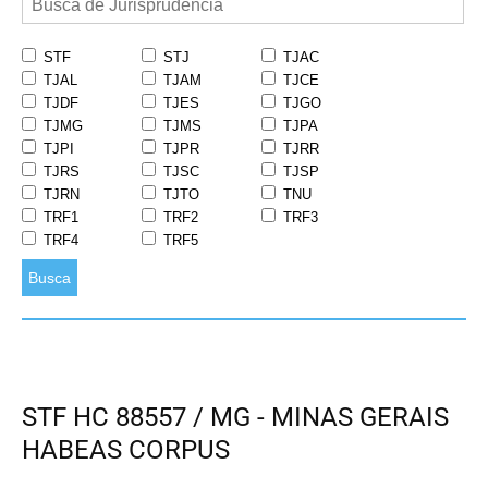
STF
STJ
TJAC
TJAL
TJAM
TJCE
TJDF
TJES
TJGO
TJMG
TJMS
TJPA
TJPI
TJPR
TJRR
TJRS
TJSC
TJSP
TJRN
TJTO
TNU
TRF1
TRF2
TRF3
TRF4
TRF5
Busca
STF HC 88557 / MG - MINAS GERAIS
HABEAS CORPUS