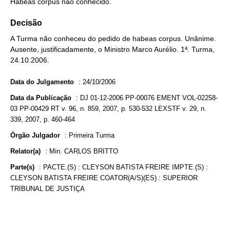
Habeas corpus não conhecido.
Decisão
A Turma não conheceu do pedido de habeas corpus. Unânime.
Ausente, justificadamente, o Ministro Marco Aurélio. 1ª. Turma,
24.10.2006.
Data do Julgamento
:
24/10/2006
Data da Publicação
:
DJ 01-12-2006 PP-00076 EMENT VOL-02258-
03 PP-00429 RT v. 96, n. 859, 2007, p. 530-532 LEXSTF v. 29, n.
339, 2007, p. 460-464
Órgão Julgador
:
Primeira Turma
Relator(a)
:
Min. CARLOS BRITTO
Parte(s)
:
PACTE.(S) : CLEYSON BATISTA FREIRE IMPTE.(S) :
CLEYSON BATISTA FREIRE COATOR(A/S)(ES) : SUPERIOR
TRIBUNAL DE JUSTIÇA