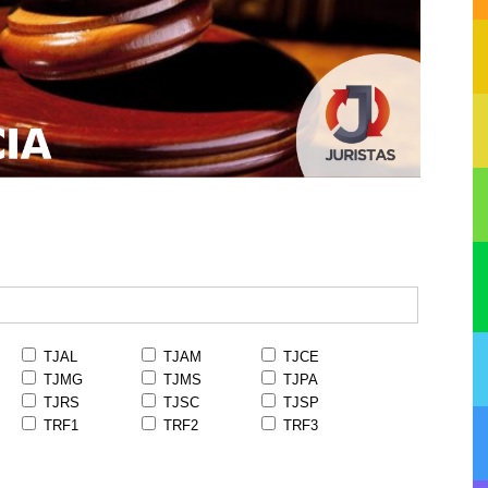
TJAL
TJAM
TJCE
TJMG
TJMS
TJPA
TJRS
TJSC
TJSP
TRF1
TRF2
TRF3