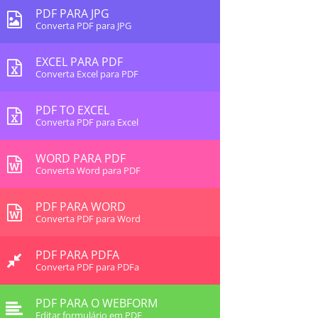
PDF PARA JPG
Converta PDF para JPG
EXCEL PARA PDF
Converta Excel para PDF
PDF TO EXCEL
Converta PDF para Excel
WORD PARA PDF
Converta Word para PDF
PDF PARA WORD
Converta PDF para Word
PDF PARA PDFA
Converta PDF para PDFa
PDF PARA O WEBFORM
Editar formulário em PDF