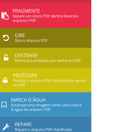
FRAGMENTE
Separe um único PDF dentre diversos
arquivos PDF
GIRE
Gire o Arquivo PDF
DESTRAVE
Remova a proteção por senha do PDF
PROTEGER
Proteja o arquivo PDF adicionando senha
no PDF
MARCA D`ÁGUA
Estampe uma imagem como uma marca
d`água do arquivo PDF
REPARE
Repare o arquivo PDF danificado