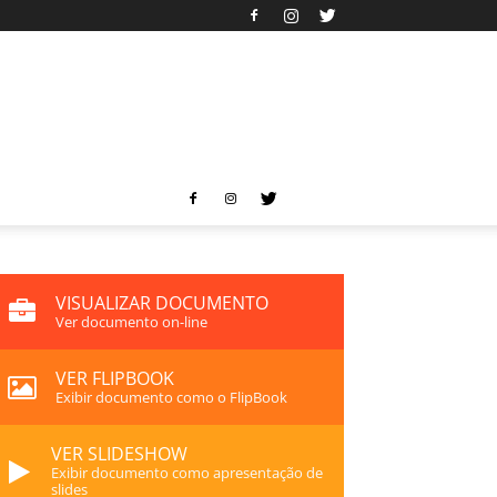
VISUALIZAR DOCUMENTO
Ver documento on-line
VER FLIPBOOK
Exibir documento como o FlipBook
VER SLIDESHOW
Exibir documento como apresentação de
slides