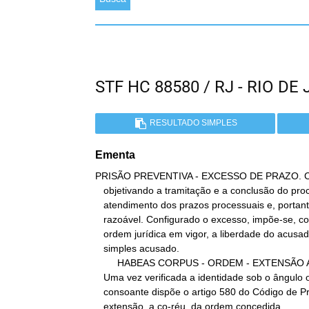
STF HC 88580 / RJ - RIO 
RESULTADO SIMPLES
Ementa
PRISÃO PREVENTIVA - EXCESSO DE PRAZO. Cab
   objetivando a tramitação e a conclusão do processo criminal com

   atendimento dos prazos processuais e, portanto, em tempo

   razoável. Configurado o excesso, impõe-se, como conseqüência da

   ordem jurídica em vigor, a liberdade do acusado, até então

   simples acusado.

        HABEAS CORPUS - ORDEM - EXTENSÃO A CO-RÉU.

   Uma vez verificada a identidade sob o ângulo objetivo, impõe-se,

   consoante dispõe o artigo 580 do Código de Processo Penal, a

   extensão, a co-réu, da ordem concedida.