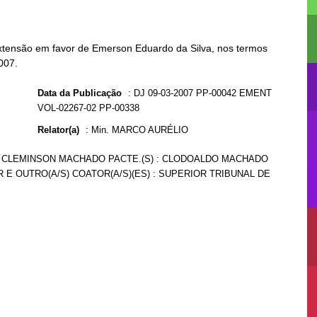
extensão em favor de Emerson Eduardo da Silva, nos termos
007.
Data da Publicação
:
DJ 09-03-2007 PP-00042 EMENT
VOL-02267-02 PP-00338
Relator(a)
:
Min. MARCO AURÉLIO
U CLEMINSON MACHADO PACTE.(S) : CLODOALDO MACHADO
 E OUTRO(A/S) COATOR(A/S)(ES) : SUPERIOR TRIBUNAL DE