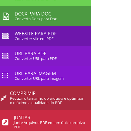
DOCX PARA DOC
Converta Docx para Doc
WEBSITE PARA PDF
Converter site em PDF
URL PARA PDF
Converter URL para PDF
URL PARA IMAGEM
Converter URL para imagem
COMPRIMIR
Reduzir o tamanho do arquivo e optimizar
o máximo a qualidade do PDF
JUNTAR
Junte Arquivos PDF em um único arquivo
PDF