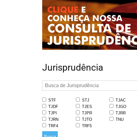
Jurisprudência
STF
STJ
TJAC
TJDF
TJES
TJGO
TJPI
TJPR
TJRR
TJRN
TJTO
TNU
TRF4
TRF5
Busca