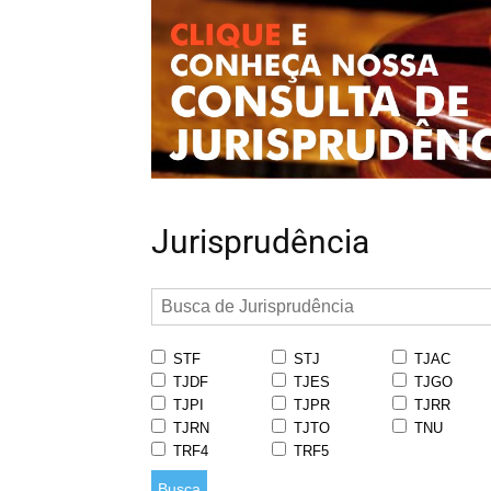
Jurisprudência
STF
STJ
TJAC
TJDF
TJES
TJGO
TJPI
TJPR
TJRR
TJRN
TJTO
TNU
TRF4
TRF5
Busca