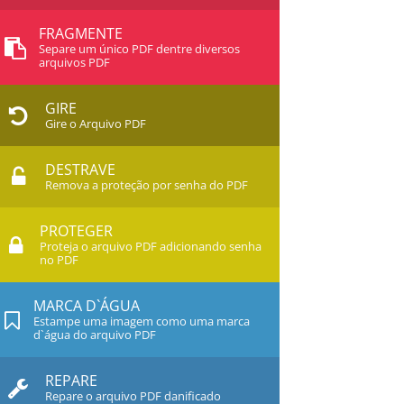
FRAGMENTE
Separe um único PDF dentre diversos
arquivos PDF
GIRE
Gire o Arquivo PDF
DESTRAVE
Remova a proteção por senha do PDF
PROTEGER
Proteja o arquivo PDF adicionando senha
no PDF
MARCA D`ÁGUA
Estampe uma imagem como uma marca
d`água do arquivo PDF
REPARE
Repare o arquivo PDF danificado