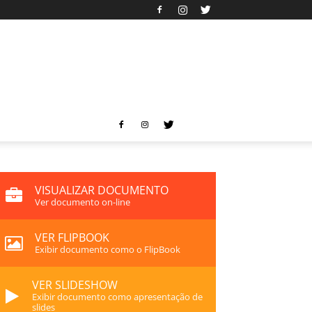
VISUALIZAR DOCUMENTO
Ver documento on-line
VER FLIPBOOK
Exibir documento como o FlipBook
VER SLIDESHOW
Exibir documento como apresentação de
slides