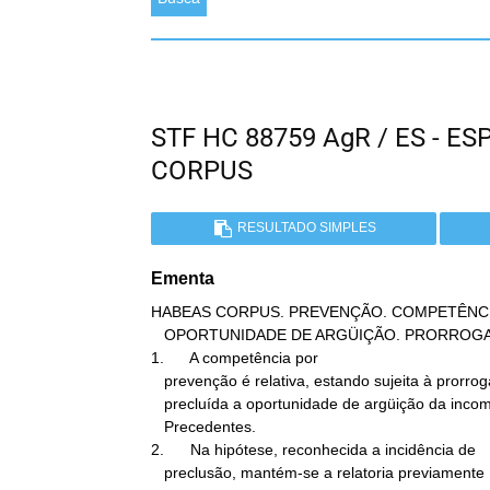
STF HC 88759 AgR / ES - 
CORPUS
RESULTADO SIMPLES
Ementa
HABEAS CORPUS. PREVENÇÃO. COMPETÊNCIA
   OPORTUNIDADE DE ARGÜIÇÃO. PRORROGAÇÃO.

1.      A competência por

   prevenção é relativa, estando sujeita à prorrogação, caso

   precluída a oportunidade de argüição da incompetência.

   Precedentes.

2.      Na hipótese, reconhecida a incidência de

   preclusão, mantém-se a relatoria previamente
