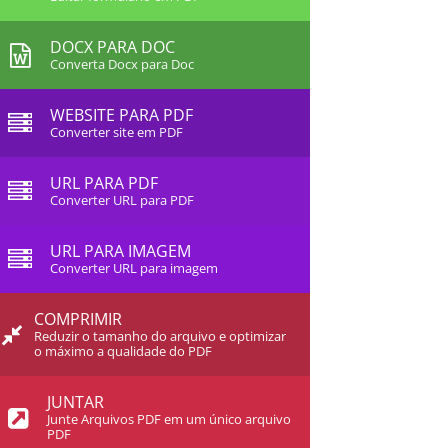
DOCX PARA DOC
Converta Docx para Doc
WEBSITE PARA PDF
Converter site em PDF
URL PARA PDF
Converter URL para PDF
URL PARA IMAGEM
Converter URL para imagem
COMPRIMIR
Reduzir o tamanho do arquivo e optimizar
o máximo a qualidade do PDF
JUNTAR
Junte Arquivos PDF em um único arquivo
PDF