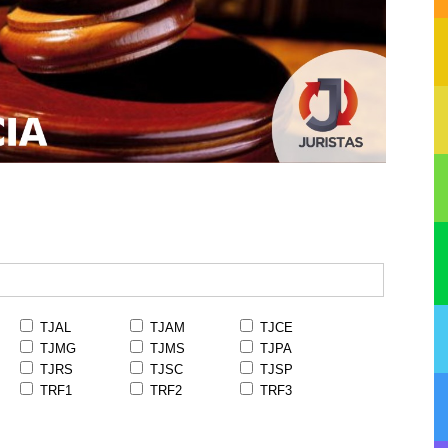
TJAL
TJAM
TJCE
TJMG
TJMS
TJPA
TJRS
TJSC
TJSP
TRF1
TRF2
TRF3