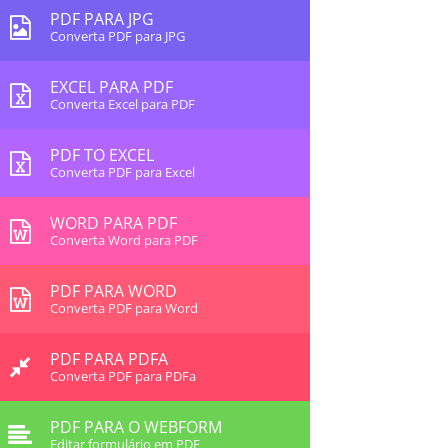
PDF PARA JPG
Converta PDF para JPG
EXCEL PARA PDF
Converta Excel para PDF
PDF TO EXCEL
Converta PDF para Excel
WORD PARA PDF
Converta Word para PDF
PDF PARA WORD
Converta PDF para Word
PDF PARA PDFA
Converta PDF para PDFa
PDF PARA O WEBFORM
Editar formulário em PDF