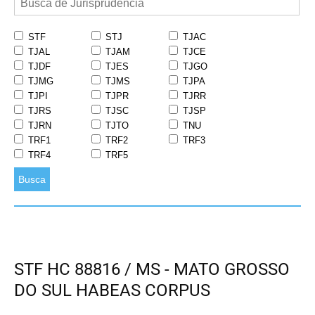
STF
STJ
TJAC
TJAL
TJAM
TJCE
TJDF
TJES
TJGO
TJMG
TJMS
TJPA
TJPI
TJPR
TJRR
TJRS
TJSC
TJSP
TJRN
TJTO
TNU
TRF1
TRF2
TRF3
TRF4
TRF5
Busca
STF HC 88816 / MS - MATO GROSSO
DO SUL HABEAS CORPUS