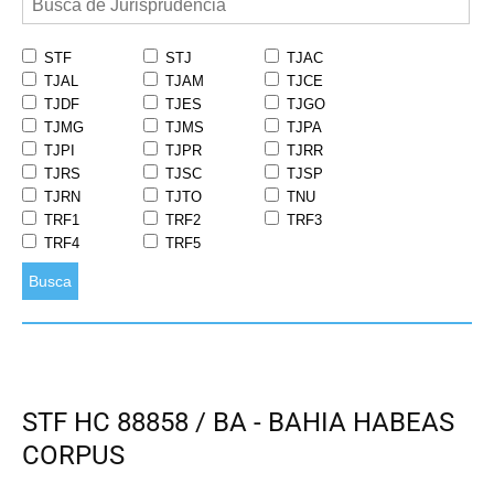
STF
STJ
TJAC
TJAL
TJAM
TJCE
TJDF
TJES
TJGO
TJMG
TJMS
TJPA
TJPI
TJPR
TJRR
TJRS
TJSC
TJSP
TJRN
TJTO
TNU
TRF1
TRF2
TRF3
TRF4
TRF5
Busca
STF HC 88858 / BA - BAHIA HABEAS
CORPUS