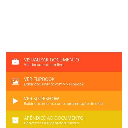
VISUALIZAR DOCUMENTO
Ver documento on-line
VER FLIPBOOK
Exibir documento como o FlipBook
VER SLIDESHOW
Exibir documento como apresentação de slides
APÊNDICE AO DOCUMENTO:
Converter OCR para documento