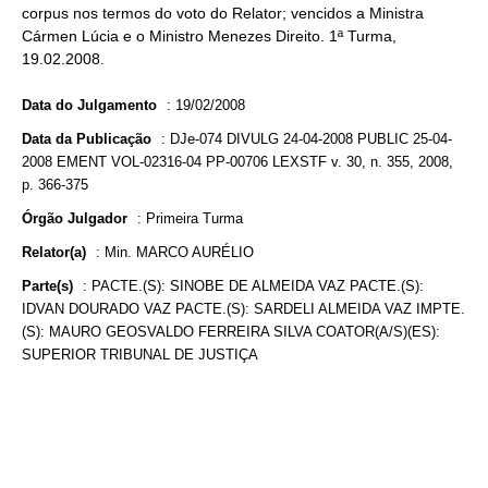
corpus nos termos do voto do Relator; vencidos a Ministra
Cármen Lúcia e o Ministro Menezes Direito. 1ª Turma,
19.02.2008.
Data do Julgamento
:
19/02/2008
Data da Publicação
:
DJe-074 DIVULG 24-04-2008 PUBLIC 25-04-
2008 EMENT VOL-02316-04 PP-00706 LEXSTF v. 30, n. 355, 2008,
p. 366-375
Órgão Julgador
:
Primeira Turma
Relator(a)
:
Min. MARCO AURÉLIO
Parte(s)
:
PACTE.(S): SINOBE DE ALMEIDA VAZ PACTE.(S):
IDVAN DOURADO VAZ PACTE.(S): SARDELI ALMEIDA VAZ IMPTE.
(S): MAURO GEOSVALDO FERREIRA SILVA COATOR(A/S)(ES):
SUPERIOR TRIBUNAL DE JUSTIÇA