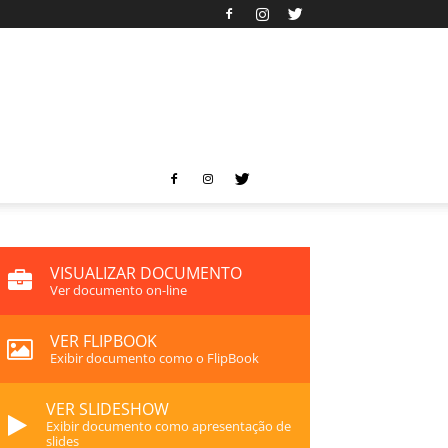
VISUALIZAR DOCUMENTO
Ver documento on-line
VER FLIPBOOK
Exibir documento como o FlipBook
VER SLIDESHOW
Exibir documento como apresentação de
slides