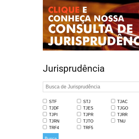
Jurisprudência
STF
STJ
TJAC
TJDF
TJES
TJGO
TJPI
TJPR
TJRR
TJRN
TJTO
TNU
TRF4
TRF5
Busca