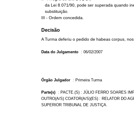
   da Lei 8.071/90, pode ser superada quando inexistir impedimento à

   substituição.

III - Ordem concedida.
Decisão
A Turma deferiu o pedido de habeas corpus, nos
Data do Julgamento
:
06/02/2007
Órgão Julgador
:
Primeira Turma
Parte(s)
:
PACTE.(S) : JÚLIO FERRO SOARES IM
OUTRO(A/S) COATOR(A/S)(ES) : RELATOR DO A
SUPERIOR TRIBUNAL DE JUSTIÇA.