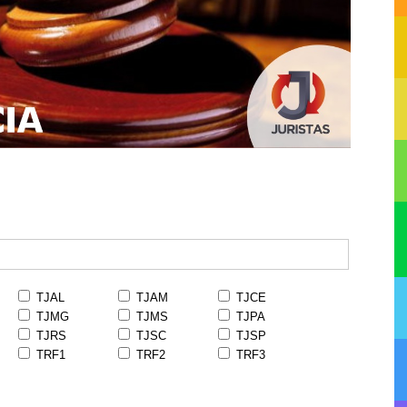
TJAL
TJAM
TJCE
TJMG
TJMS
TJPA
TJRS
TJSC
TJSP
TRF1
TRF2
TRF3