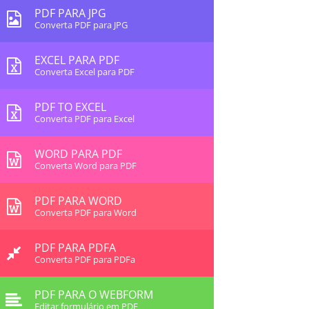
PDF PARA JPG
Converta PDF para JPG
EXCEL PARA PDF
Converta Excel para PDF
PDF TO EXCEL
Converta PDF para Excel
WORD PARA PDF
Converta Word para PDF
PDF PARA WORD
Converta PDF para Word
PDF PARA PDFA
Converta PDF para PDFa
PDF PARA O WEBFORM
Editar formulário em PDF