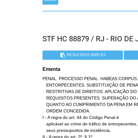
STF HC 88879 / RJ - RIO 
RESULTADO SIMPLES
Ementa
PENAL. PROCESSO PENAL. HABEAS CORPUS. 
   ENTORPECENTES. SUBSTITUIÇÃO DE PENA PRIVATIVA DE LIBERDADE POR

   RESTRITIVAS DE DIREITOS. APLICAÇÃO DO ART. 44 DO CÓDIGO PENAL.

   REQUISITOS PRESENTES. SUPERAÇÃO DO ART. 2º, § 1º, LEI 8.072/90,

   QUANTO AO CUMPRIMENTO DA PENA EM REGIME INTEGRALMENTE FECHADO.

   ORDEM CONCEDIDA.

I - A regra do art. 44 do Código Penal é

   aplicável ao crime de tráfico de entorpecentes, observados os

   seus pressupostos de incidência.

II - A regra do art. 2º, § 1º,
