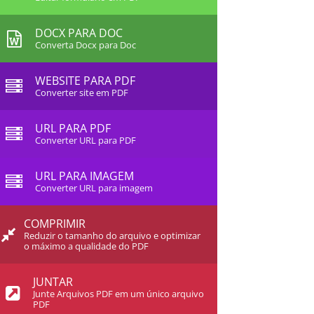
DOCX PARA DOC
Converta Docx para Doc
WEBSITE PARA PDF
Converter site em PDF
URL PARA PDF
Converter URL para PDF
URL PARA IMAGEM
Converter URL para imagem
COMPRIMIR
Reduzir o tamanho do arquivo e optimizar
o máximo a qualidade do PDF
JUNTAR
Junte Arquivos PDF em um único arquivo
PDF