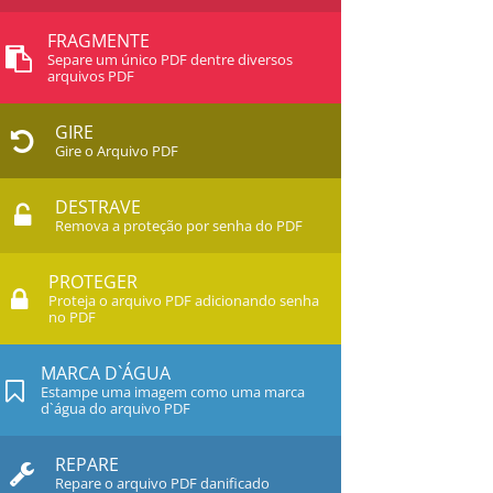
FRAGMENTE
Separe um único PDF dentre diversos
arquivos PDF
GIRE
Gire o Arquivo PDF
DESTRAVE
Remova a proteção por senha do PDF
PROTEGER
Proteja o arquivo PDF adicionando senha
no PDF
MARCA D`ÁGUA
Estampe uma imagem como uma marca
d`água do arquivo PDF
REPARE
Repare o arquivo PDF danificado