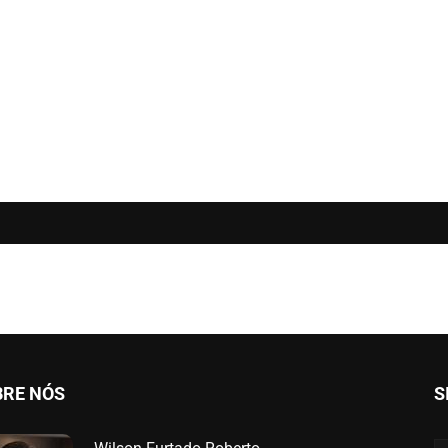
BRE NÓS
S