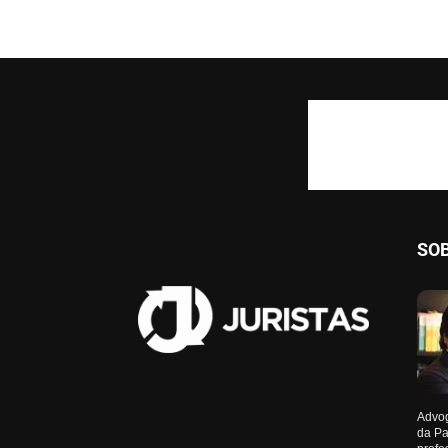
SO
Advog
da Pa