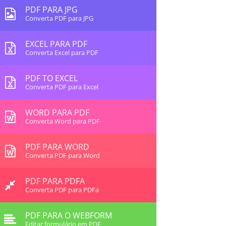
PDF PARA JPG
Converta PDF para JPG
EXCEL PARA PDF
Converta Excel para PDF
PDF TO EXCEL
Converta PDF para Excel
WORD PARA PDF
Converta Word para PDF
PDF PARA WORD
Converta PDF para Word
PDF PARA PDFA
Converta PDF para PDFa
PDF PARA O WEBFORM
Editar formulário em PDF