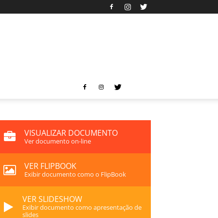
VISUALIZAR DOCUMENTO
Ver documento on-line
VER FLIPBOOK
Exibir documento como o FlipBook
VER SLIDESHOW
Exibir documento como apresentação de
slides