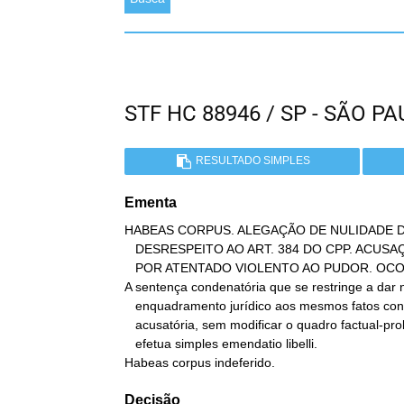
STF HC 88946 / SP - SÃO 
RESULTADO SIMPLES
Ementa
HABEAS CORPUS. ALEGAÇÃO DE NULIDADE D
   DESRESPEITO AO ART. 384 DO CPP. ACUSAÇÃO DE ESTUPRO E CONDENAÇÃO

   POR ATENTADO VIOLENTO AO PUDOR. OCORRÊNCIA DE MUTATIO LIBELLI.

A sentença condenatória que se restringe a dar 
   enquadramento jurídico aos mesmos fatos constantes da inicial

   acusatória, sem modificar o quadro factual-probatório da denúncia,

   efetua simples emendatio libelli.

Habeas corpus indeferido.
Decisão