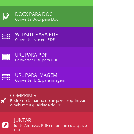
DOCX PARA DOC
Converta Docx para Doc
WEBSITE PARA PDF
Converter site em PDF
URL PARA PDF
Converter URL para PDF
URL PARA IMAGEM
Converter URL para imagem
COMPRIMIR
Reduzir o tamanho do arquivo e optimizar
o máximo a qualidade do PDF
JUNTAR
Junte Arquivos PDF em um único arquivo
PDF