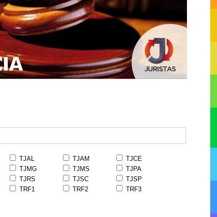
TJAL
TJAM
TJCE
TJMG
TJMS
TJPA
TJRS
TJSC
TJSP
TRF1
TRF2
TRF3