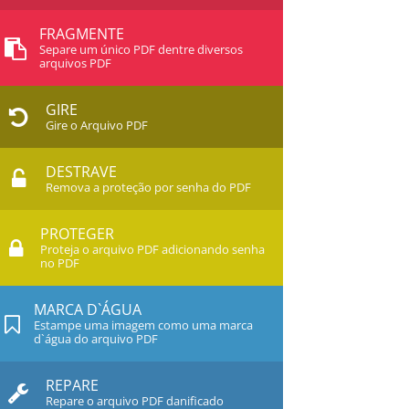
FRAGMENTE
Separe um único PDF dentre diversos
arquivos PDF
GIRE
Gire o Arquivo PDF
DESTRAVE
Remova a proteção por senha do PDF
PROTEGER
Proteja o arquivo PDF adicionando senha
no PDF
MARCA D`ÁGUA
Estampe uma imagem como uma marca
d`água do arquivo PDF
REPARE
Repare o arquivo PDF danificado