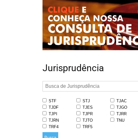
Jurisprudência
STF
STJ
TJAC
TJDF
TJES
TJGO
TJPI
TJPR
TJRR
TJRN
TJTO
TNU
TRF4
TRF5
Busca