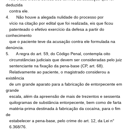
deduzida

   contra ele.

4.      Não houve a alegada nulidade do processo por

   vício na citação por edital que foi realizada, eis que ficou

   patenteado o efetivo exercício da defesa a partir do 
conhecimento

   que o paciente teve da acusação contra ele formulada na 
denúncia.

5.      A regra do art. 59, do Código Penal, contempla oito

   circunstâncias judiciais que devem ser consideradas pelo juiz

   sentenciante na fixação da pena-base (CP, art. 68).

   Relativamente ao paciente, o magistrado considerou a 
existência

   de um grande aparato para a fabricação de entorpecente em 
grande

   escala, além da apreensão de mais de trezentos e sessenta

   quilogramas de substância entorpecente, bem como de farta

   matéria-prima destinada à fabricação da cocaína, para o fim 
de

   estabelecer a pena-base, pelo crime do art. 12, da Lei n°

   6.368/76.
