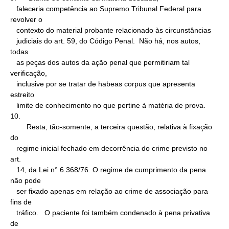
   faleceria competência ao Supremo Tribunal Federal para 
revolver o

   contexto do material probante relacionado às circunstâncias

   judiciais do art. 59, do Código Penal.  Não há, nos autos, 
todas

   as peças dos autos da ação penal que permitiriam tal 
verificação,

   inclusive por se tratar de habeas corpus que apresenta 
estreito

   limite de conhecimento no que pertine à matéria de prova.

10.

        Resta, tão-somente, a terceira questão, relativa à fixação 
do

   regime inicial fechado em decorrência do crime previsto no 
art.

   14, da Lei n° 6.368/76. O regime de cumprimento da pena 
não pode

   ser fixado apenas em relação ao crime de associação para 
fins de

   tráfico.   O paciente foi também condenado à pena privativa 
de
