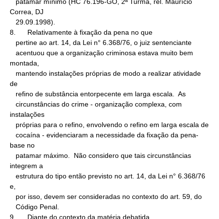
   patamar mínimo (HC 76.196-GO, 2ª Turma, rel. Maurício 
Correa, DJ

   29.09.1998).

8.      Relativamente à fixação da pena no que

   pertine ao art. 14, da Lei n° 6.368/76, o juiz sentenciante

   acentuou que a organização criminosa estava muito bem 
montada,

   mantendo instalações próprias de modo a realizar atividade 
de

   refino de substância entorpecente em larga escala.  As

   circunstâncias do crime - organização complexa, com 
instalações

   próprias para o refino, envolvendo o refino em larga escala de

   cocaína - evidenciaram a necessidade da fixação da pena-
base no

   patamar máximo.  Não considero que tais circunstâncias 
integrem a

   estrutura do tipo então previsto no art. 14, da Lei n° 6.368/76 
e,

   por isso, devem ser consideradas no contexto do art. 59, do

   Código Penal.

9.      Diante do contexto da matéria debatida,
