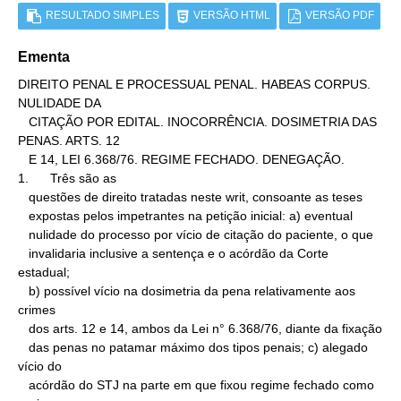
RESULTADO SIMPLES
VERSÃO HTML
VERSÃO PDF
Ementa
DIREITO PENAL E PROCESSUAL PENAL. HABEAS CORPUS. 
NULIDADE DA

   CITAÇÃO POR EDITAL. INOCORRÊNCIA. DOSIMETRIA DAS 
PENAS. ARTS. 12

   E 14, LEI 6.368/76. REGIME FECHADO. DENEGAÇÃO.

1.      Três são as

   questões de direito tratadas neste writ, consoante as teses

   expostas pelos impetrantes na petição inicial: a) eventual

   nulidade do processo por vício de citação do paciente, o que

   invalidaria inclusive a sentença e o acórdão da Corte 
estadual;

   b) possível vício na dosimetria da pena relativamente aos 
crimes

   dos arts. 12 e 14, ambos da Lei n° 6.368/76, diante da fixação

   das penas no patamar máximo dos tipos penais; c) alegado 
vício do

   acórdão do STJ na parte em que fixou regime fechado como 