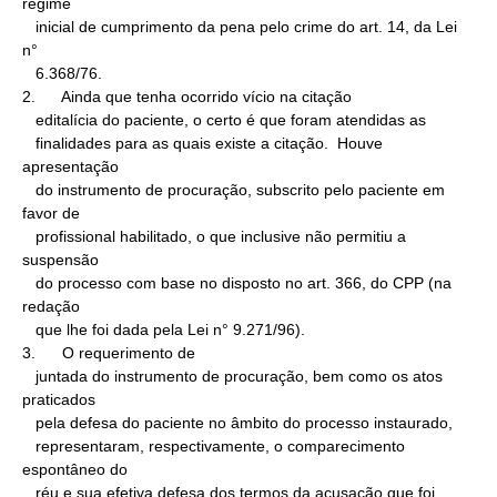
regime

   inicial de cumprimento da pena pelo crime do art. 14, da Lei 
n°

   6.368/76.

2.      Ainda que tenha ocorrido vício na citação

   editalícia do paciente, o certo é que foram atendidas as

   finalidades para as quais existe a citação.  Houve 
apresentação

   do instrumento de procuração, subscrito pelo paciente em 
favor de

   profissional habilitado, o que inclusive não permitiu a 
suspensão

   do processo com base no disposto no art. 366, do CPP (na 
redação

   que lhe foi dada pela Lei n° 9.271/96).

3.      O requerimento de

   juntada do instrumento de procuração, bem como os atos 
praticados

   pela defesa do paciente no âmbito do processo instaurado,

   representaram, respectivamente, o comparecimento 
espontâneo do

   réu e sua efetiva defesa dos termos da acusação que foi 