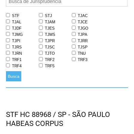
STF
STJ
TJAC
TJAL
TJAM
TJCE
TJDF
TJES
TJGO
TJMG
TJMS
TJPA
TJPI
TJPR
TJRR
TJRS
TJSC
TJSP
TJRN
TJTO
TNU
TRF1
TRF2
TRF3
TRF4
TRF5
Busca
STF HC 88968 / SP - SÃO PAULO
HABEAS CORPUS