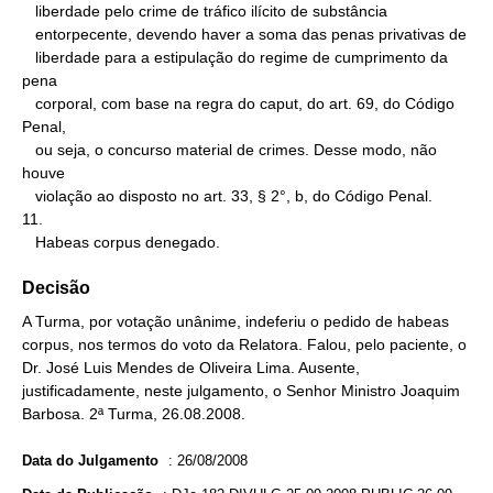
   liberdade pelo crime de tráfico ilícito de substância

   entorpecente, devendo haver a soma das penas privativas de

   liberdade para a estipulação do regime de cumprimento da 
pena

   corporal, com base na regra do caput, do art. 69, do Código 
Penal,

   ou seja, o concurso material de crimes. Desse modo, não 
houve

   violação ao disposto no art. 33, § 2°, b, do Código Penal.

11.

   Habeas corpus denegado.
Decisão
A Turma, por votação unânime, indeferiu o pedido de habeas
corpus, nos termos do voto da Relatora. Falou, pelo paciente, o
Dr. José Luis Mendes de Oliveira Lima. Ausente,
justificadamente, neste julgamento, o Senhor Ministro Joaquim
Barbosa. 2ª Turma, 26.08.2008.
Data do Julgamento
:
26/08/2008