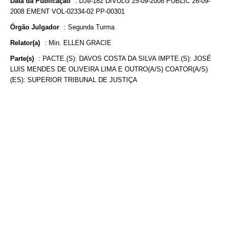
Data da Publicação
:
DJe-182 DIVULG 25-09-2008 PUBLIC 26-09-
2008 EMENT VOL-02334-02 PP-00301
Órgão Julgador
:
Segunda Turma
Relator(a)
:
Min. ELLEN GRACIE
Parte(s)
:
PACTE.(S): DAVOS COSTA DA SILVA IMPTE.(S): JOSÉ
LUIS MENDES DE OLIVEIRA LIMA E OUTRO(A/S) COATOR(A/S)
(ES): SUPERIOR TRIBUNAL DE JUSTIÇA