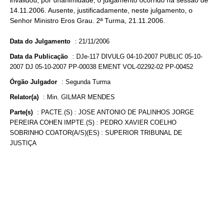
invalidou, por unanimidade, o julgamento ocorrido na sessão de
14.11.2006. Ausente, justificadamente, neste julgamento, o
Senhor Ministro Eros Grau. 2ª Turma, 21.11.2006.
Data do Julgamento
:
21/11/2006
Data da Publicação
:
DJe-117 DIVULG 04-10-2007 PUBLIC 05-10-
2007 DJ 05-10-2007 PP-00038 EMENT VOL-02292-02 PP-00452
Órgão Julgador
:
Segunda Turma
Relator(a)
:
Min. GILMAR MENDES
Parte(s)
:
PACTE.(S) : JOSE ANTONIO DE PALINHOS JORGE
PEREIRA COHEN IMPTE.(S) : PEDRO XAVIER COELHO
SOBRINHO COATOR(A/S)(ES) : SUPERIOR TRIBUNAL DE
JUSTIÇA