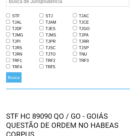
STF
STJ
TJAC
TJAL
TJAM
TJCE
TJDF
TJES
TJGO
TJMG
TJMS
TJPA
TJPI
TJPR
TJRR
TJRS
TJSC
TJSP
TJRN
TJTO
TNU
TRF1
TRF2
TRF3
TRF4
TRF5
Busca
STF HC 89090 QO / GO - GOIÁS
QUESTÃO DE ORDEM NO HABEAS
CORPUS