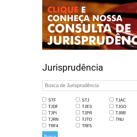
Jurisprudência
STF
STJ
TJAC
TJDF
TJES
TJGO
TJPI
TJPR
TJRR
TJRN
TJTO
TNU
TRF4
TRF5
Busca