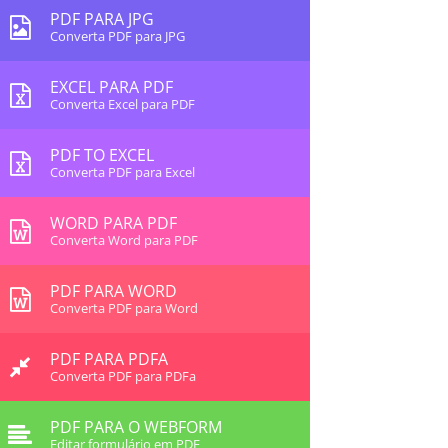
PDF PARA JPG
Converta PDF para JPG
EXCEL PARA PDF
Converta Excel para PDF
PDF TO EXCEL
Converta PDF para Excel
WORD PARA PDF
Converta Word para PDF
PDF PARA WORD
Converta PDF para Word
PDF PARA PDFA
Converta PDF para PDFa
PDF PARA O WEBFORM
Editar formulário em PDF