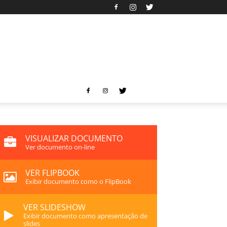
VISUALIZAR DOCUMENTO
Ver documento on-line
VER FLIPBOOK
Exibir documento como o FlipBook
VER SLIDESHOW
Exibir documento como apresentação de
slides