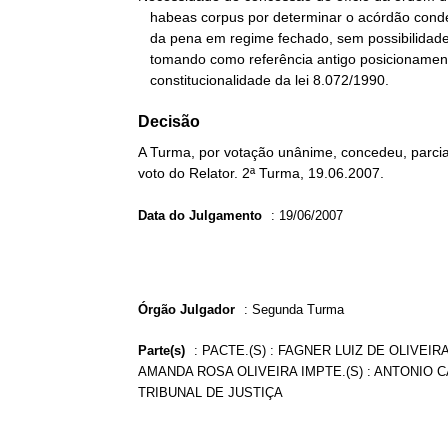
   habeas corpus por determinar o acórdão condenatório o cumprimento

   da pena em regime fechado, sem possibilidade de progressão,

   tomando como referência antigo posicionamento desta Corte sobre a

   constitucionalidade da lei 8.072/1990.
Decisão
A Turma, por votação unânime, concedeu, parcia
voto do Relator. 2ª Turma, 19.06.2007.
Data do Julgamento
:
19/06/2007
Órgão Julgador
:
Segunda Turma
Parte(s)
:
PACTE.(S) : FAGNER LUIZ DE OLIVEIRA
AMANDA ROSA OLIVEIRA IMPTE.(S) : ANTONIO 
TRIBUNAL DE JUSTIÇA