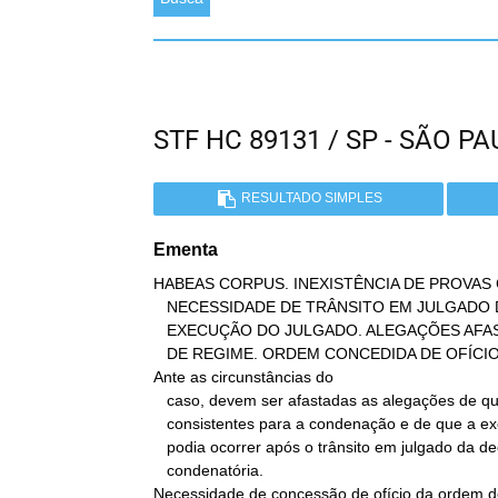
STF HC 89131 / SP - SÃO 
RESULTADO SIMPLES
Ementa
HABEAS CORPUS. INEXISTÊNCIA DE PROVAS 
   NECESSIDADE DE TRÂNSITO EM JULGADO DA DECISÃO CONDENATÓRIA PARA A

   EXECUÇÃO DO JULGADO. ALEGAÇÕES AFASTADAS. VEDAÇÃO DE PROGRESSÃO

   DE REGIME. ORDEM CONCEDIDA DE OFÍCIO.

Ante as circunstâncias do

   caso, devem ser afastadas as alegações de que inexistiam provas

   consistentes para a condenação e de que a execução da pena apenas

   podia ocorrer após o trânsito em julgado da decisão

   condenatória.

Necessidade de concessão de ofício da ordem d