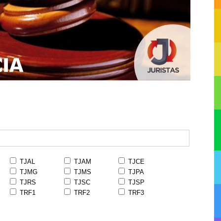
TJAL
TJAM
TJCE
TJMG
TJMS
TJPA
TJRS
TJSC
TJSP
TRF1
TRF2
TRF3