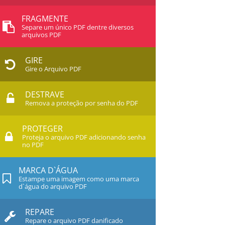
FRAGMENTE
Separe um único PDF dentre diversos
arquivos PDF
GIRE
Gire o Arquivo PDF
DESTRAVE
Remova a proteção por senha do PDF
PROTEGER
Proteja o arquivo PDF adicionando senha
no PDF
MARCA D`ÁGUA
Estampe uma imagem como uma marca
d`água do arquivo PDF
REPARE
Repare o arquivo PDF danificado