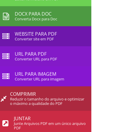
DOCX PARA DOC
Converta Docx para Doc
WEBSITE PARA PDF
Converter site em PDF
URL PARA PDF
Converter URL para PDF
URL PARA IMAGEM
Converter URL para imagem
COMPRIMIR
Reduzir o tamanho do arquivo e optimizar
o máximo a qualidade do PDF
JUNTAR
Junte Arquivos PDF em um único arquivo
PDF