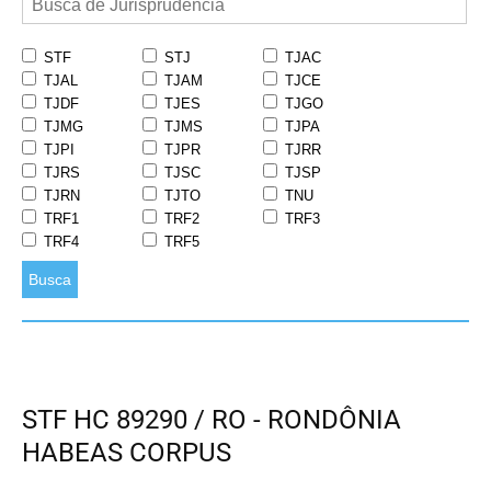
STF
STJ
TJAC
TJAL
TJAM
TJCE
TJDF
TJES
TJGO
TJMG
TJMS
TJPA
TJPI
TJPR
TJRR
TJRS
TJSC
TJSP
TJRN
TJTO
TNU
TRF1
TRF2
TRF3
TRF4
TRF5
Busca
STF HC 89290 / RO - RONDÔNIA
HABEAS CORPUS