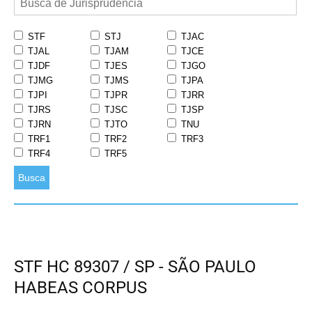
STF
STJ
TJAC
TJAL
TJAM
TJCE
TJDF
TJES
TJGO
TJMG
TJMS
TJPA
TJPI
TJPR
TJRR
TJRS
TJSC
TJSP
TJRN
TJTO
TNU
TRF1
TRF2
TRF3
TRF4
TRF5
Busca
STF HC 89307 / SP - SÃO PAULO
HABEAS CORPUS