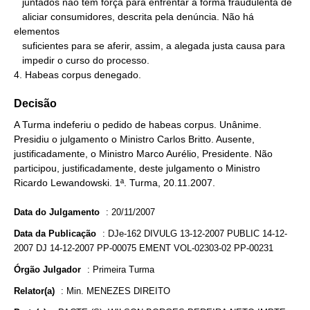
   juntados não têm força para enfrentar a forma fraudulenta de

   aliciar consumidores, descrita pela denúncia. Não há 
elementos

   suficientes para se aferir, assim, a alegada justa causa para

   impedir o curso do processo.

4. Habeas corpus denegado.
Decisão
A Turma indeferiu o pedido de habeas corpus. Unânime.
Presidiu o julgamento o Ministro Carlos Britto. Ausente,
justificadamente, o Ministro Marco Aurélio, Presidente. Não
participou, justificadamente, deste julgamento o Ministro
Ricardo Lewandowski. 1ª. Turma, 20.11.2007.
Data do Julgamento
:
20/11/2007
Data da Publicação
:
DJe-162 DIVULG 13-12-2007 PUBLIC 14-12-
2007 DJ 14-12-2007 PP-00075 EMENT VOL-02303-02 PP-00231
Órgão Julgador
:
Primeira Turma
Relator(a)
:
Min. MENEZES DIREITO