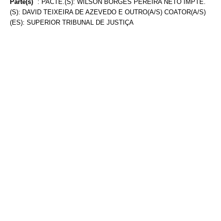
Parte(s)
:
PACTE.(S): WILSON BORGES PEREIRA NETO IMPTE.
(S): DAVID TEIXEIRA DE AZEVEDO E OUTRO(A/S) COATOR(A/S)
(ES): SUPERIOR TRIBUNAL DE JUSTIÇA