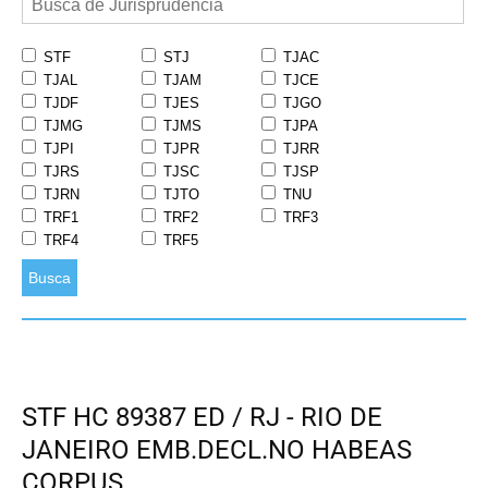
STF
STJ
TJAC
TJAL
TJAM
TJCE
TJDF
TJES
TJGO
TJMG
TJMS
TJPA
TJPI
TJPR
TJRR
TJRS
TJSC
TJSP
TJRN
TJTO
TNU
TRF1
TRF2
TRF3
TRF4
TRF5
Busca
STF HC 89387 ED / RJ - RIO DE
JANEIRO EMB.DECL.NO HABEAS
CORPUS