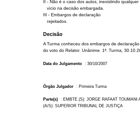
II - Não é o caso dos autos, inexistindo qualquer

   vício na decisão embargada.

III - Embargos de declaração

   rejeitados.
Decisão
A Turma conheceu dos embargos de declaração 
do voto do Relator. Unânime. 1ª. Turma, 30.10.2
Data do Julgamento
:
30/10/2007
Órgão Julgador
:
Primeira Turma
Parte(s)
:
EMBTE.(S): JORGE RAFAAT TOUMANI 
(A/S): SUPERIOR TRIBUNAL DE JUSTIÇA