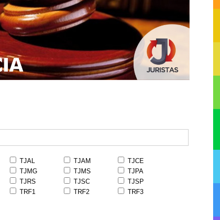
TJAL
TJAM
TJCE
TJMG
TJMS
TJPA
TJRS
TJSC
TJSP
TRF1
TRF2
TRF3