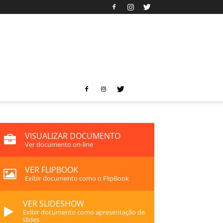
VISUALIZAR DOCUMENTO
Ver documento on-line
VER FLIPBOOK
Exibir documento como o FlipBook
VER SLIDESHOW
Exibir documento como apresentação de
slides