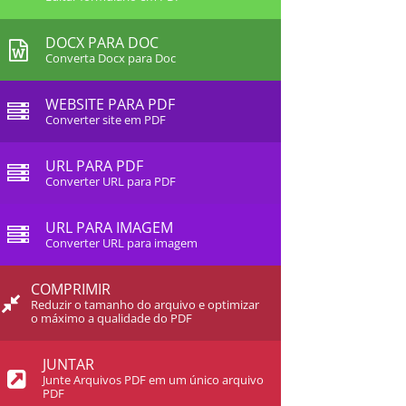
DOCX PARA DOC
Converta Docx para Doc
WEBSITE PARA PDF
Converter site em PDF
URL PARA PDF
Converter URL para PDF
URL PARA IMAGEM
Converter URL para imagem
COMPRIMIR
Reduzir o tamanho do arquivo e optimizar
o máximo a qualidade do PDF
JUNTAR
Junte Arquivos PDF em um único arquivo
PDF