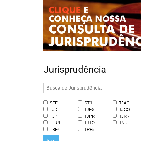
Jurisprudência
STF
STJ
TJAC
TJDF
TJES
TJGO
TJPI
TJPR
TJRR
TJRN
TJTO
TNU
TRF4
TRF5
Busca