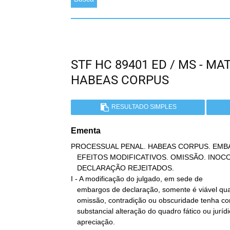
STF HC 89401 ED / MS - M
HABEAS CORPUS
RESULTADO SIMPLES
Ementa
PROCESSUAL PENAL. HABEAS CORPUS. EMB
   EFEITOS MODIFICATIVOS. OMISSÃO. INOCORRÊNCIA. EMBARGOS DE

   DECLARAÇÃO REJEITADOS.

I - A modificação do julgado, em sede de

   embargos de declaração, somente é viável quando a integração da

   omissão, contradição ou obscuridade tenha como efeito a

   substancial alteração do quadro fático ou jurídico sob

   apreciação.
