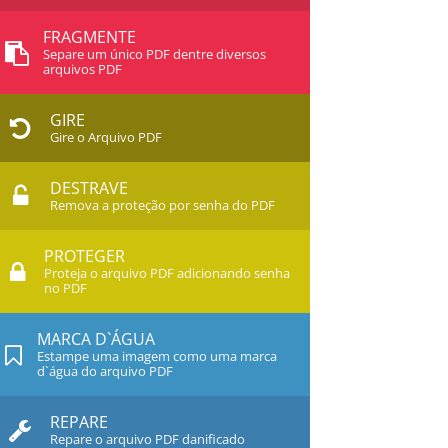
FRAGMENTE
Separe um único PDF dentre diversos
arquivos PDF
GIRE
Gire o Arquivo PDF
DESTRAVE
Remova a proteção por senha do PDF
PROTEGER
Proteja o arquivo PDF adicionando senha
no PDF
MARCA D`ÁGUA
Estampe uma imagem como uma marca
d`água do arquivo PDF
REPARE
Repare o arquivo PDF danificado