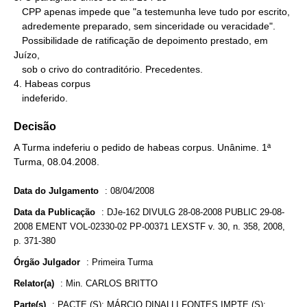
   CPP apenas impede que "a testemunha leve tudo por escrito,

   adredemente preparado, sem sinceridade ou veracidade".

   Possibilidade de ratificação de depoimento prestado, em 
Juízo,

   sob o crivo do contraditório. Precedentes.

4. Habeas corpus

   indeferido.
Decisão
A Turma indeferiu o pedido de habeas corpus. Unânime. 1ª
Turma, 08.04.2008.
Data do Julgamento
:
08/04/2008
Data da Publicação
:
DJe-162 DIVULG 28-08-2008 PUBLIC 29-08-
2008 EMENT VOL-02330-02 PP-00371 LEXSTF v. 30, n. 358, 2008,
p. 371-380
Órgão Julgador
:
Primeira Turma
Relator(a)
:
Min. CARLOS BRITTO
Parte(s)
:
PACTE.(S): MÁRCIO DINALLI FONTES IMPTE.(S):