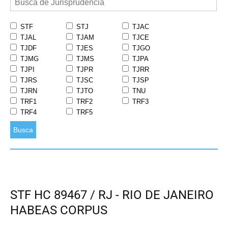
STF
STJ
TJAC
TJAL
TJAM
TJCE
TJDF
TJES
TJGO
TJMG
TJMS
TJPA
TJPI
TJPR
TJRR
TJRS
TJSC
TJSP
TJRN
TJTO
TNU
TRF1
TRF2
TRF3
TRF4
TRF5
Busca
STF HC 89467 / RJ - RIO DE JANEIRO
HABEAS CORPUS