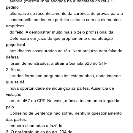
   autoria (mesma linha adotada na autodefesa do réu). O 
pedido

   alternativo de reconhecimento da carência de provas para a

   condenação se deu em perfeita sintonia com os elementos 
empíricos

   do feito. A demonstrar muito mais o zelo profissional da

   Defensora em juízo do que propriamente uma atuação 
prejudicial

   aos direitos assegurados ao réu. Nem prejuízo nem falta de 
defesa

   foram demonstrados, a atrair a Súmula 523 do STF.

2. Se os

   jurados formulam perguntas às testemunhas, nada impede 
que se dê

   nova oportunidade de inquirição às partes. Ausência de 
violação

   ao art. 467 do CPP. No caso, a única testemunha inquirida 
pelo

   Conselho de Sentença não sofreu nenhum questionamento 
das partes,

   embora chamadas a fazê-lo.

3. O parágrafo único do art. 204 do
