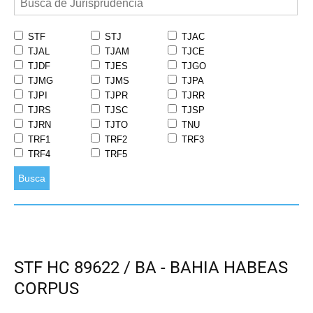
STF
STJ
TJAC
TJAL
TJAM
TJCE
TJDF
TJES
TJGO
TJMG
TJMS
TJPA
TJPI
TJPR
TJRR
TJRS
TJSC
TJSP
TJRN
TJTO
TNU
TRF1
TRF2
TRF3
TRF4
TRF5
Busca
STF HC 89622 / BA - BAHIA HABEAS
CORPUS