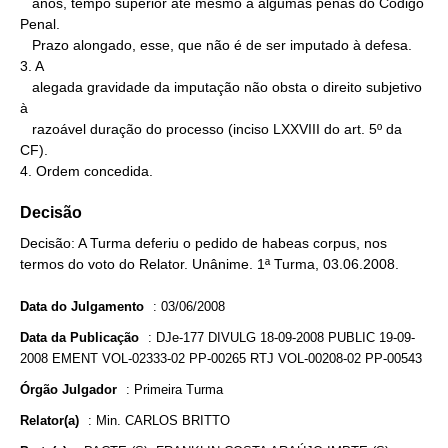
   anos, tempo superior até mesmo a algumas penas do Código 
Penal.

   Prazo alongado, esse, que não é de ser imputado à defesa.

3. A

   alegada gravidade da imputação não obsta o direito subjetivo 
à

   razoável duração do processo (inciso LXXVIII do art. 5º da 
CF).

4. Ordem concedida.
Decisão
Decisão: A Turma deferiu o pedido de habeas corpus, nos
termos do voto do Relator. Unânime. 1ª Turma, 03.06.2008.
Data do Julgamento
:
03/06/2008
Data da Publicação
:
DJe-177 DIVULG 18-09-2008 PUBLIC 19-09-
2008 EMENT VOL-02333-02 PP-00265 RTJ VOL-00208-02 PP-00543
Órgão Julgador
:
Primeira Turma
Relator(a)
:
Min. CARLOS BRITTO