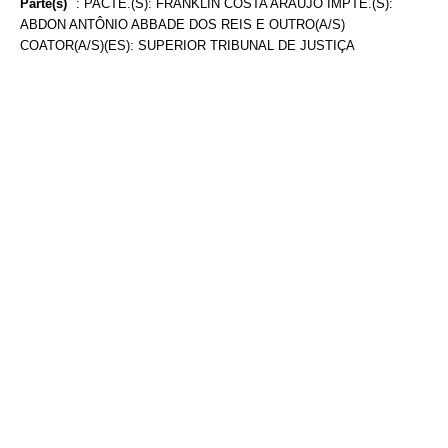
Parte(s)
:
PACTE.(S): FRANKLIN COSTA ARAÚJO IMPTE.(S):
ABDON ANTÔNIO ABBADE DOS REIS E OUTRO(A/S)
COATOR(A/S)(ES): SUPERIOR TRIBUNAL DE JUSTIÇA