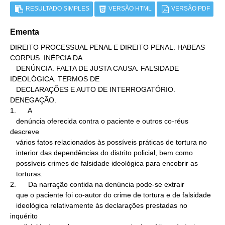
RESULTADO SIMPLES
VERSÃO HTML
VERSÃO PDF
Ementa
DIREITO PROCESSUAL PENAL E DIREITO PENAL. HABEAS 
CORPUS. INÉPCIA DA

   DENÚNCIA. FALTA DE JUSTA CAUSA. FALSIDADE 
IDEOLÓGICA. TERMOS DE

   DECLARAÇÕES E AUTO DE INTERROGATÓRIO. 
DENEGAÇÃO.

1.      A

   denúncia oferecida contra o paciente e outros co-réus 
descreve

   vários fatos relacionados às possíveis práticas de tortura no

   interior das dependências do distrito policial, bem como

   possíveis crimes de falsidade ideológica para encobrir as

   torturas.

2.      Da narração contida na denúncia pode-se extrair

   que o paciente foi co-autor do crime de tortura e de falsidade

   ideológica relativamente às declarações prestadas no 
inquérito
