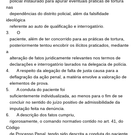
   policial instaurado para apurar eventuais práticas de tortura 
nas

   dependências do distrito policial, além da falsifidade 
ideológica

   referente ao auto de qualificação e interrogatório.

3.      O

   paciente, além de ter concorrido para as práticas de tortura,

   posteriormente tentou encobrir os ilícitos praticados, mediante 
a

   alteração de fatos juridicamente relevantes nos termos de

   declarações e interrogatório lavrados na delegacia de polícia.

4.      A respeito da alegação de falta de justa causa para a

   deflagração da ação penal, a matéria envolve a valoração de

   elementos de prova.

5.      A conduta do paciente foi

   suficientemente individualizada, ao menos para o fim de se

   concluir no sentido do juízo positivo de admissibilidade da

   imputação feita na denúncia.

6.      A descrição dos fatos cumpriu,

   rigorosamente, o comando normativo contido no art. 41, do 
Código

   de Processo Penal, tendo sido descrita a conduta do paciente 