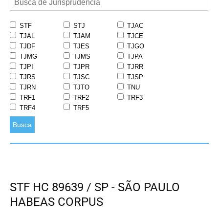
STF
STJ
TJAC
TJAL
TJAM
TJCE
TJDF
TJES
TJGO
TJMG
TJMS
TJPA
TJPI
TJPR
TJRR
TJRS
TJSC
TJSP
TJRN
TJTO
TNU
TRF1
TRF2
TRF3
TRF4
TRF5
Busca
STF HC 89639 / SP - SÃO PAULO
HABEAS CORPUS