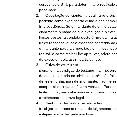
   corpus, pelo STJ, para determinar o recálculo da

   pena-base.

2.      Quesitação deficiente, na qual há referênci
   paciente como executor do crime e não como mandante.

   Improcedência. Se o mandante do crime estabelece objetiva e

   claramente o modo de sua execução e o executor afasta-se dos

   limites postos, a conduta deste último ganha autonomia e ele é o

   único responsável pela extensão conferida ao ato de matar. Mas se

   o mandante paga a empreitada criminosa, deixando ao executor

   realizá-la como melhor lhe aprouver, adere por omissão à conduta

   do executor, dela assim participando.

3.      Oitiva de co-réu em

   plenário, na condição de testemunha. Inocorrência: ao contrário

   do que sustentado na inicial, o co-réu não foi ouvido na condição

   de testemunha, mas de informante, não lhe sendo exigido o

   compromisso legal de falar a verdade. Por ser informante, e não

   testemunha, não cabe invocar a norma processual que requer o

   arrolamento no prazo legal.

4.      Nenhuma das nulidades alegadas

   foi objeto de protesto em ata de julgamento, o que importa em que

   estejam acobertas pela preclusão.
