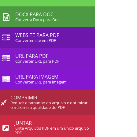
DOCX PARA DOC
Converta Docx para Doc
WEBSITE PARA PDF
Converter site em PDF
URL PARA PDF
Converter URL para PDF
URL PARA IMAGEM
Converter URL para imagem
COMPRIMIR
Reduzir o tamanho do arquivo e optimizar
o máximo a qualidade do PDF
JUNTAR
Junte Arquivos PDF em um único arquivo
PDF