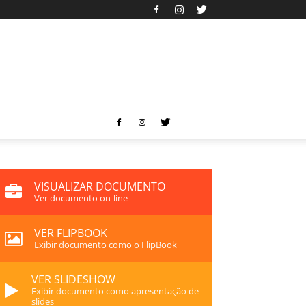
VISUALIZAR DOCUMENTO
Ver documento on-line
VER FLIPBOOK
Exibir documento como o FlipBook
VER SLIDESHOW
Exibir documento como apresentação de
slides