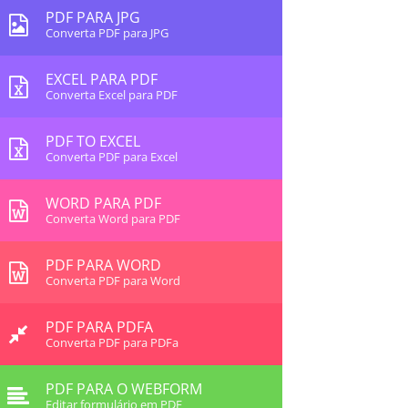
PDF PARA JPG
Converta PDF para JPG
EXCEL PARA PDF
Converta Excel para PDF
PDF TO EXCEL
Converta PDF para Excel
WORD PARA PDF
Converta Word para PDF
PDF PARA WORD
Converta PDF para Word
PDF PARA PDFA
Converta PDF para PDFa
PDF PARA O WEBFORM
Editar formulário em PDF