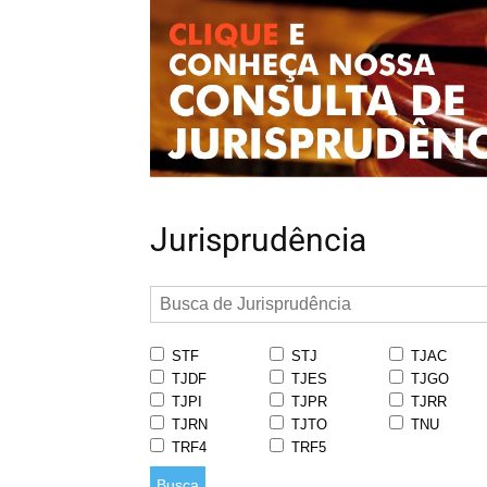
Jurisprudência
STF
STJ
TJAC
TJDF
TJES
TJGO
TJPI
TJPR
TJRR
TJRN
TJTO
TNU
TRF4
TRF5
Busca