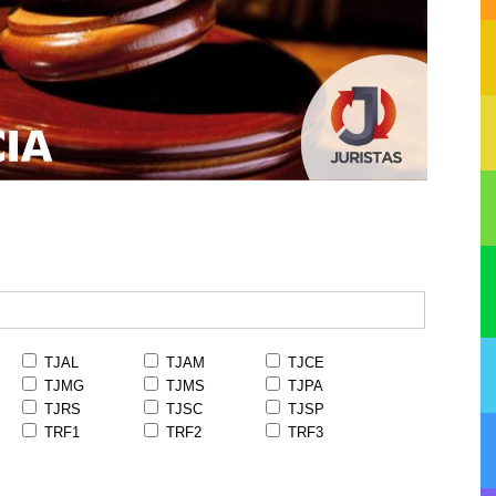
TJAL
TJAM
TJCE
TJMG
TJMS
TJPA
TJRS
TJSC
TJSP
TRF1
TRF2
TRF3