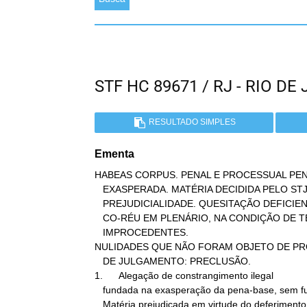
STF HC 89671 / RJ - RIO 
RESULTADO SIMPLES
Ementa
HABEAS CORPUS. PENAL E PROCESSUAL PENA
   EXASPERADA. MATÉRIA DECIDIDA PELO STJ EM OUTRA IMPETRAÇÃO:

   PREJUDICIALIDADE. QUESITAÇÃO DEFICIENTE E INDEVIDA OITIVA DE

   CO-RÉU EM PLENÁRIO, NA CONDIÇÃO DE TESTEMUNHA: ALEGAÇÕES

   IMPROCEDENTES.

NULIDADES QUE NÃO FORAM OBJETO DE PR
   DE JULGAMENTO: PRECLUSÃO.

1.      Alegação de constrangimento ilegal

   fundada na exasperação da pena-base, sem fundamento para tal.

   Matéria prejudicada em virtude do deferimento de outro habeas
