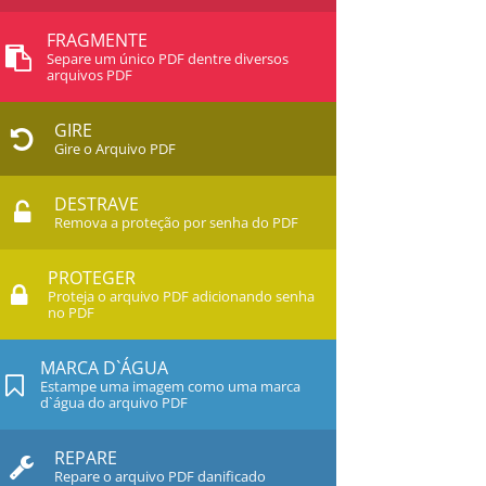
FRAGMENTE
Separe um único PDF dentre diversos
arquivos PDF
GIRE
Gire o Arquivo PDF
DESTRAVE
Remova a proteção por senha do PDF
PROTEGER
Proteja o arquivo PDF adicionando senha
no PDF
MARCA D`ÁGUA
Estampe uma imagem como uma marca
d`água do arquivo PDF
REPARE
Repare o arquivo PDF danificado