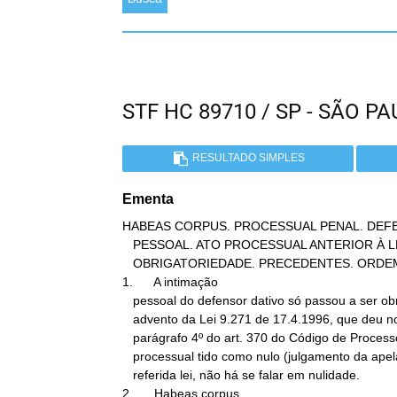
STF HC 89710 / SP - SÃO 
RESULTADO SIMPLES
Ementa
HABEAS CORPUS. PROCESSUAL PENAL. DEFE
   PESSOAL. ATO PROCESSUAL ANTERIOR À LEI 9.271/96. NÃO

   OBRIGATORIEDADE. PRECEDENTES. ORDEM DENEGADA.

1.      A intimação

   pessoal do defensor dativo só passou a ser obrigatória com o

   advento da Lei 9.271 de 17.4.1996, que deu nova redação ao

   parágrafo 4º do art. 370 do Código de Processo Penal. Se o ato

   processual tido como nulo (julgamento da apelação) é anterior à

   referida lei, não há se falar em nulidade.

2.      Habeas corpus
