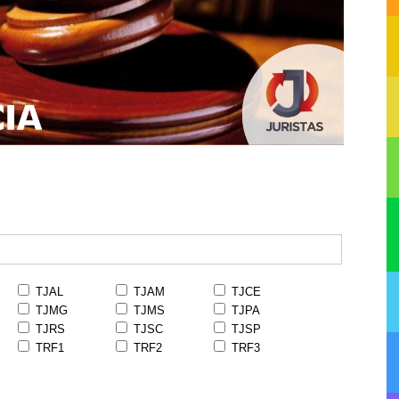
TJAL
TJAM
TJCE
TJMG
TJMS
TJPA
TJRS
TJSC
TJSP
TRF1
TRF2
TRF3