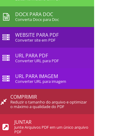
DOCX PARA DOC
Converta Docx para Doc
WEBSITE PARA PDF
Converter site em PDF
URL PARA PDF
Converter URL para PDF
URL PARA IMAGEM
Converter URL para imagem
COMPRIMIR
Reduzir o tamanho do arquivo e optimizar
o máximo a qualidade do PDF
JUNTAR
Junte Arquivos PDF em um único arquivo
PDF