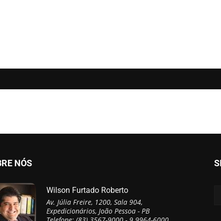
BRE NÓS
S
Wilson Furtado Roberto
Av. Júlia Freire, 1200, Sala 904,
Expedicionários, João Pessoa - PB
Telefone: (83) 3567-9000 - 9 9964-6000