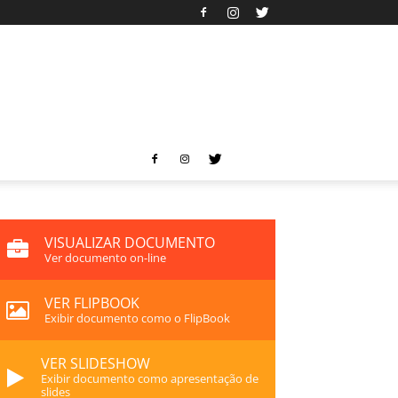
VISUALIZAR DOCUMENTO
Ver documento on-line
VER FLIPBOOK
Exibir documento como o FlipBook
VER SLIDESHOW
Exibir documento como apresentação de
slides