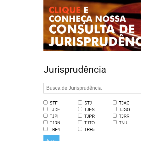
Jurisprudência
STF
STJ
TJAC
TJDF
TJES
TJGO
TJPI
TJPR
TJRR
TJRN
TJTO
TNU
TRF4
TRF5
Busca