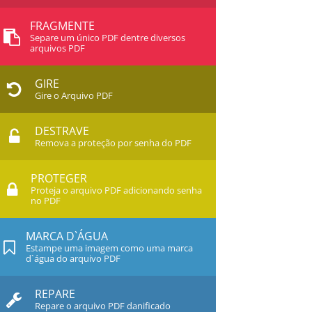
FRAGMENTE
Separe um único PDF dentre diversos
arquivos PDF
GIRE
Gire o Arquivo PDF
DESTRAVE
Remova a proteção por senha do PDF
PROTEGER
Proteja o arquivo PDF adicionando senha
no PDF
MARCA D`ÁGUA
Estampe uma imagem como uma marca
d`água do arquivo PDF
REPARE
Repare o arquivo PDF danificado