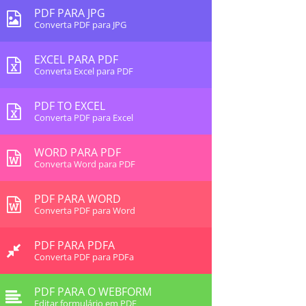
PDF PARA JPG
Converta PDF para JPG
EXCEL PARA PDF
Converta Excel para PDF
PDF TO EXCEL
Converta PDF para Excel
WORD PARA PDF
Converta Word para PDF
PDF PARA WORD
Converta PDF para Word
PDF PARA PDFA
Converta PDF para PDFa
PDF PARA O WEBFORM
Editar formulário em PDF