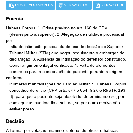
RESULTADO SIMPLES
VERSÃO HTML
VERSÃO PDF
Ementa
Habeas Corpus. 1. Crime previsto no art. 160 do CPM

   (desrespeito a superior). 2. Alegação de nulidade processual 
por

   falta de intimação pessoal da defesa de decisão do Superior

   Tribunal Militar (STM) que negou seguimento a embargos de

   declaração. 3. Ausência de intimação do defensor constituído.

   Constrangimento ilegal verificado. 4. Falta de elementos

   concretos para a condenação do paciente perante a origem 
conforme

   inúmeras manifestações do Parquet Militar. 5. Habeas Corpus

   concedido de ofício (CPP, arts. 647 e 654, § 2º, e RI/STF, 193,

   II), para que o paciente seja absolvido, determinando-se, por

   conseguinte, sua imediata soltura, se por outro motivo não

   estiver preso.
Decisão
A Turma, por votação unânime, deferiu, de ofício, o habeas