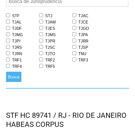
STF
STJ
TJAC
TJAL
TJAM
TJCE
TJDF
TJES
TJGO
TJMG
TJMS
TJPA
TJPI
TJPR
TJRR
TJRS
TJSC
TJSP
TJRN
TJTO
TNU
TRF1
TRF2
TRF3
TRF4
TRF5
Busca
STF HC 89741 / RJ - RIO DE JANEIRO
HABEAS CORPUS