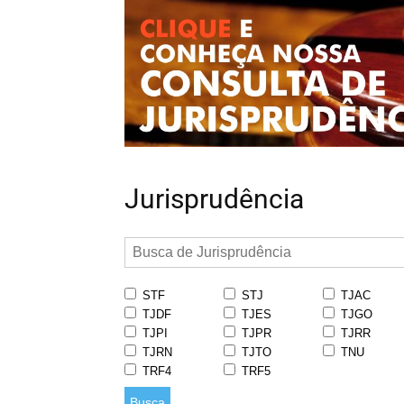
Jurisprudência
STF
STJ
TJAC
TJDF
TJES
TJGO
TJPI
TJPR
TJRR
TJRN
TJTO
TNU
TRF4
TRF5
Busca