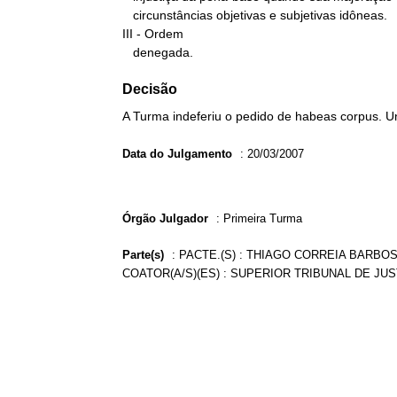
   circunstâncias objetivas e subjetivas idôneas.

III - Ordem

   denegada.
Decisão
A Turma indeferiu o pedido de habeas corpus. U
Data do Julgamento
:
20/03/2007
Órgão Julgador
:
Primeira Turma
Parte(s)
:
PACTE.(S) : THIAGO CORREIA BARBO
COATOR(A/S)(ES) : SUPERIOR TRIBUNAL DE JUS