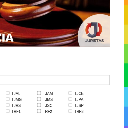
TJAL
TJAM
TJCE
TJMG
TJMS
TJPA
TJRS
TJSC
TJSP
TRF1
TRF2
TRF3