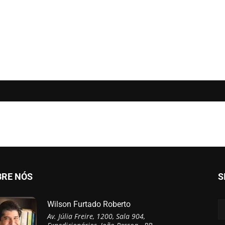
BRE NÓS
S
Wilson Furtado Roberto
Av. Júlia Freire, 1200, Sala 904,