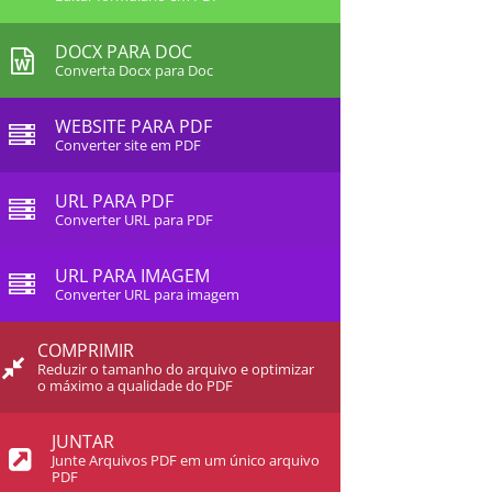
DOCX PARA DOC
Converta Docx para Doc
WEBSITE PARA PDF
Converter site em PDF
URL PARA PDF
Converter URL para PDF
URL PARA IMAGEM
Converter URL para imagem
COMPRIMIR
Reduzir o tamanho do arquivo e optimizar
o máximo a qualidade do PDF
JUNTAR
Junte Arquivos PDF em um único arquivo
PDF