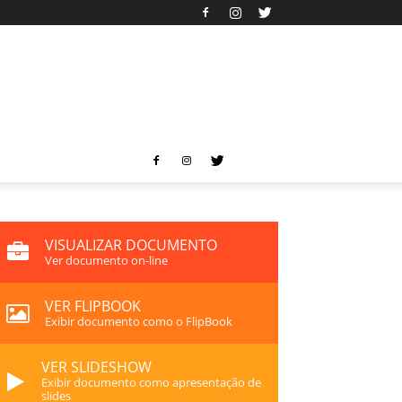
VISUALIZAR DOCUMENTO
Ver documento on-line
VER FLIPBOOK
Exibir documento como o FlipBook
VER SLIDESHOW
Exibir documento como apresentação de
slides