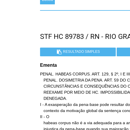
STF HC 89783 / RN - RIO 
RESULTADO SIMPLES
Ementa
PENAL. HABEAS CORPUS. ART. 129, § 2º, I E I
   PENAL. DOSIMETRIA DA PENA. ART. 59 DO CP. MAJORAÇÃO.

   CIRCUNSTÂNCIAS E CONSEQUÊNCIAS DO CRIME. FUNDAMENTAÇÃO ADEQUADA.

   REEXAME POR MEIO DE HC. IMPOSSIBILIDADE. VIA INADEQUADA. ORDEM

   DENEGADA.

I - A exasperação da pena-base pode resultar do

   contexto da motivação global da sentença condenatória.

II - O

   habeas corpus não é a via adequada para a análise da justiça ou

   injustiça da pena-base quando sua majoração tiver como base
