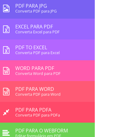
PDF PARA JPG
Converta PDF para JPG
EXCEL PARA PDF
Converta Excel para PDF
PDF TO EXCEL
Converta PDF para Excel
WORD PARA PDF
Converta Word para PDF
PDF PARA WORD
Converta PDF para Word
PDF PARA PDFA
Converta PDF para PDFa
PDF PARA O WEBFORM
Editar formulário em PDF