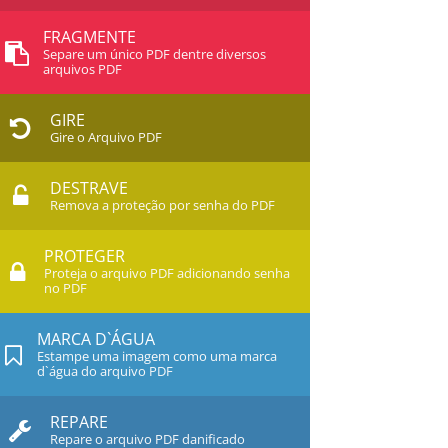
FRAGMENTE
Separe um único PDF dentre diversos
arquivos PDF
GIRE
Gire o Arquivo PDF
DESTRAVE
Remova a proteção por senha do PDF
PROTEGER
Proteja o arquivo PDF adicionando senha
no PDF
MARCA D`ÁGUA
Estampe uma imagem como uma marca
d`água do arquivo PDF
REPARE
Repare o arquivo PDF danificado