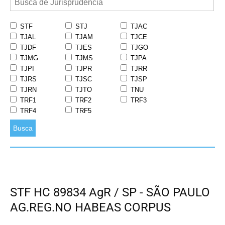
STF
STJ
TJAC
TJAL
TJAM
TJCE
TJDF
TJES
TJGO
TJMG
TJMS
TJPA
TJPI
TJPR
TJRR
TJRS
TJSC
TJSP
TJRN
TJTO
TNU
TRF1
TRF2
TRF3
TRF4
TRF5
Busca
STF HC 89834 AgR / SP - SÃO PAULO
AG.REG.NO HABEAS CORPUS