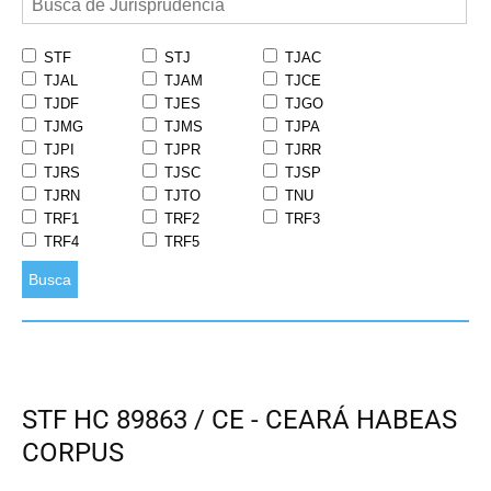
STF
STJ
TJAC
TJAL
TJAM
TJCE
TJDF
TJES
TJGO
TJMG
TJMS
TJPA
TJPI
TJPR
TJRR
TJRS
TJSC
TJSP
TJRN
TJTO
TNU
TRF1
TRF2
TRF3
TRF4
TRF5
Busca
STF HC 89863 / CE - CEARÁ HABEAS
CORPUS