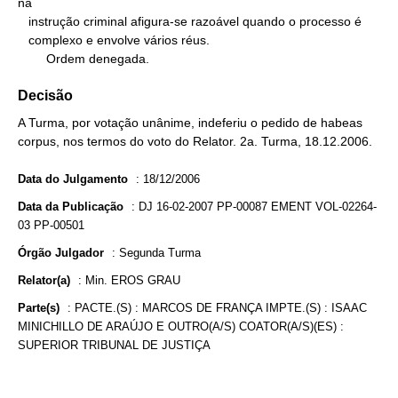
na

   instrução criminal afigura-se razoável quando o processo é

   complexo e envolve vários réus.

        Ordem denegada.
Decisão
A Turma, por votação unânime, indeferiu o pedido de habeas
corpus, nos termos do voto do Relator. 2a. Turma, 18.12.2006.
Data do Julgamento
:
18/12/2006
Data da Publicação
:
DJ 16-02-2007 PP-00087 EMENT VOL-02264-
03 PP-00501
Órgão Julgador
:
Segunda Turma
Relator(a)
:
Min. EROS GRAU
Parte(s)
:
PACTE.(S) : MARCOS DE FRANÇA IMPTE.(S) : ISAAC
MINICHILLO DE ARAÚJO E OUTRO(A/S) COATOR(A/S)(ES) :
SUPERIOR TRIBUNAL DE JUSTIÇA