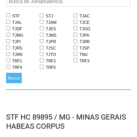
STF
STJ
TJAC
TJAL
TJAM
TJCE
TJDF
TJES
TJGO
TJMG
TJMS
TJPA
TJPI
TJPR
TJRR
TJRS
TJSC
TJSP
TJRN
TJTO
TNU
TRF1
TRF2
TRF3
TRF4
TRF5
Busca
STF HC 89895 / MG - MINAS GERAIS
HABEAS CORPUS