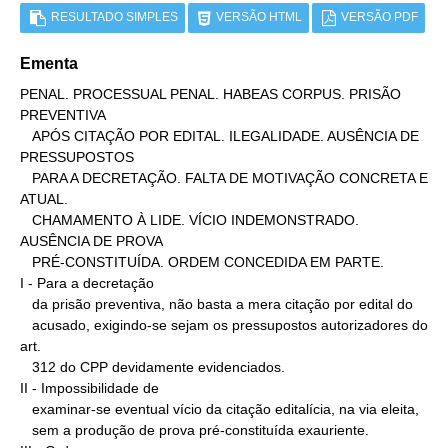
RESULTADO SIMPLES
VERSÃO HTML
VERSÃO PDF
Ementa
PENAL. PROCESSUAL PENAL. HABEAS CORPUS. PRISÃO 
PREVENTIVA

   APÓS CITAÇÃO POR EDITAL. ILEGALIDADE. AUSÊNCIA DE 
PRESSUPOSTOS

   PARA A DECRETAÇÃO. FALTA DE MOTIVAÇÃO CONCRETA E 
ATUAL.

   CHAMAMENTO À LIDE. VÍCIO INDEMONSTRADO. 
AUSÊNCIA DE PROVA

   PRÉ-CONSTITUÍDA. ORDEM CONCEDIDA EM PARTE.

I - Para a decretação

   da prisão preventiva, não basta a mera citação por edital do

   acusado, exigindo-se sejam os pressupostos autorizadores do 
art.

   312 do CPP devidamente evidenciados.

II - Impossibilidade de

   examinar-se eventual vício da citação editalícia, na via eleita,

   sem a produção de prova pré-constituída exauriente.
