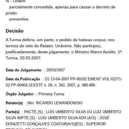
III - Ordem

   parcialmente concedida, apenas para cassar o decreto de 
prisão

   preventiva.
Decisão
A Turma deferiu, em parte, o pedido de habeas corpus, nos
termos do voto do Relator. Unânime. Não participou,
justificadamente, deste julgamento, o Ministro Marco Aurélio. 1ª.
Turma, 20.03.2007.
Data do Julgamento
:
20/03/2007
Data da Publicação
:
DJ 13-04-2007 PP-00102 EMENT VOL-02271-
02 PP-00404 LEXSTF v. 29, n. 342, 2007, p. 480-486
Órgão Julgador
:
Primeira Turma
Relator(a)
:
Min. RICARDO LEWANDOWSKI
Parte(s)
:
PACTE.(S) : LUIS UMBERTO SILVA OU LUIZ UMBERTO
SILVA IMPTE.(S) : LUIS UMBERTO SILVA ADV.(A/S) : JOSÉ
DONIZETTI GONÇALVES COATOR(A/S)(ES) : SUPERIOR