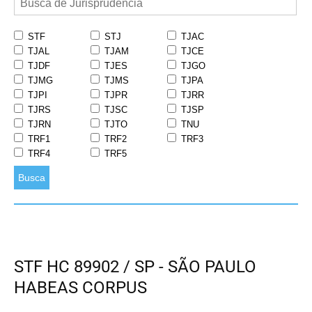
STF
STJ
TJAC
TJAL
TJAM
TJCE
TJDF
TJES
TJGO
TJMG
TJMS
TJPA
TJPI
TJPR
TJRR
TJRS
TJSC
TJSP
TJRN
TJTO
TNU
TRF1
TRF2
TRF3
TRF4
TRF5
Busca
STF HC 89902 / SP - SÃO PAULO
HABEAS CORPUS