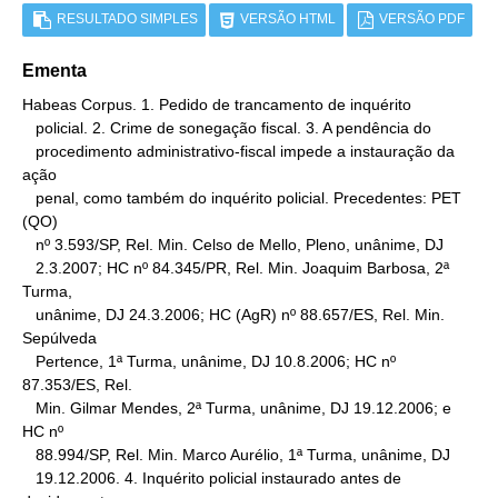
RESULTADO SIMPLES
VERSÃO HTML
VERSÃO PDF
Ementa
Habeas Corpus. 1. Pedido de trancamento de inquérito

   policial. 2. Crime de sonegação fiscal. 3. A pendência do

   procedimento administrativo-fiscal impede a instauração da 
ação

   penal, como também do inquérito policial. Precedentes: PET 
(QO)

   nº 3.593/SP, Rel. Min. Celso de Mello, Pleno, unânime, DJ

   2.3.2007; HC nº 84.345/PR, Rel. Min. Joaquim Barbosa, 2ª 
Turma,

   unânime, DJ 24.3.2006; HC (AgR) nº 88.657/ES, Rel. Min. 
Sepúlveda

   Pertence, 1ª Turma, unânime, DJ 10.8.2006; HC nº 
87.353/ES, Rel.

   Min. Gilmar Mendes, 2ª Turma, unânime, DJ 19.12.2006; e 
HC nº

   88.994/SP, Rel. Min. Marco Aurélio, 1ª Turma, unânime, DJ

   19.12.2006. 4. Inquérito policial instaurado antes de 