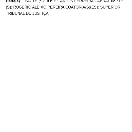
Parte(s)
:
PACTE.(S): JOSÉ CARLOS FERREIRA CABRAL IMPTE.
(S): ROGÉRIO ALEIXO PEREIRA COATOR(A/S)(ES): SUPERIOR
TRIBUNAL DE JUSTIÇA