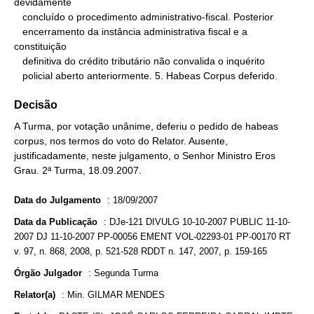
devidamente

   concluído o procedimento administrativo-fiscal. Posterior

   encerramento da instância administrativa fiscal e a 
constituição

   definitiva do crédito tributário não convalida o inquérito

   policial aberto anteriormente. 5. Habeas Corpus deferido.
Decisão
A Turma, por votação unânime, deferiu o pedido de habeas
corpus, nos termos do voto do Relator. Ausente,
justificadamente, neste julgamento, o Senhor Ministro Eros
Grau. 2ª Turma, 18.09.2007.
Data do Julgamento
:
18/09/2007
Data da Publicação
:
DJe-121 DIVULG 10-10-2007 PUBLIC 11-10-
2007 DJ 11-10-2007 PP-00056 EMENT VOL-02293-01 PP-00170 RT
v. 97, n. 868, 2008, p. 521-528 RDDT n. 147, 2007, p. 159-165
Órgão Julgador
:
Segunda Turma
Relator(a)
:
Min. GILMAR MENDES