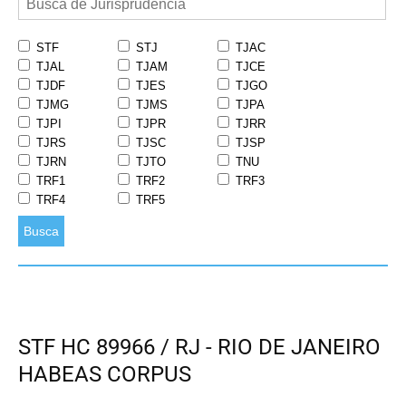
STF
STJ
TJAC
TJAL
TJAM
TJCE
TJDF
TJES
TJGO
TJMG
TJMS
TJPA
TJPI
TJPR
TJRR
TJRS
TJSC
TJSP
TJRN
TJTO
TNU
TRF1
TRF2
TRF3
TRF4
TRF5
Busca
STF HC 89966 / RJ - RIO DE JANEIRO
HABEAS CORPUS