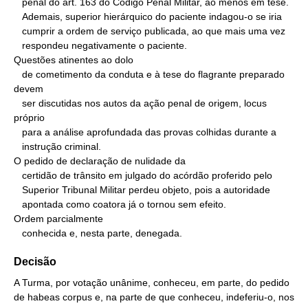
   penal do art. 163 do Código Penal Militar, ao menos em tese.

   Ademais, superior hierárquico do paciente indagou-o se iria

   cumprir a ordem de serviço publicada, ao que mais uma vez

   respondeu negativamente o paciente.

Questões atinentes ao dolo

   de cometimento da conduta e à tese do flagrante preparado 
devem

   ser discutidas nos autos da ação penal de origem, locus 
próprio

   para a análise aprofundada das provas colhidas durante a

   instrução criminal.

O pedido de declaração de nulidade da

   certidão de trânsito em julgado do acórdão proferido pelo

   Superior Tribunal Militar perdeu objeto, pois a autoridade

   apontada como coatora já o tornou sem efeito.

Ordem parcialmente

   conhecida e, nesta parte, denegada.
Decisão
A Turma, por votação unânime, conheceu, em parte, do pedido
de habeas corpus e, na parte de que conheceu, indeferiu-o, nos