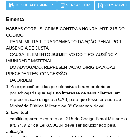
RESULTADO SIMPLES
VERSÃO HTML
VERSÃO PDF
Ementa
HABEAS CORPUS. CRIME CONTRA A HONRA. ART. 215 DO 
CÓDIGO

   PENAL MILITAR. TRANCAMENTO DA AÇÃO PENAL POR 
AUSÊNCIA DE JUSTA

   CAUSA. ELEMENTO SUBJETIVO DO TIPO. AUSÊNCIA. 
IMUNIDADE MATERIAL

   DO ADVOGADO. REPRESENTAÇÃO DIRIGIDA À OAB. 
PRECEDENTES. CONCESSÃO

   DA ORDEM.

1. As expressões tidas por ofensivas foram proferidas

   por advogada que agia no interesse de seus clientes, em

   representação dirigida à OAB, para que fosse enviada ao

   Ministério Público Militar e ao 3° Comando Naval.

2. Eventual

   conflito aparente entre o art. 215 do Código Penal Militar e o

   art. 7°, § 2° da Lei 8.906/94 deve ser solucionado pela 
aplicação
