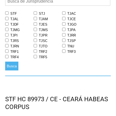
STF
STJ
TJAC
TJAL
TJAM
TJCE
TJDF
TJES
TJGO
TJMG
TJMS
TJPA
TJPI
TJPR
TJRR
TJRS
TJSC
TJSP
TJRN
TJTO
TNU
TRF1
TRF2
TRF3
TRF4
TRF5
Busca
STF HC 89973 / CE - CEARÁ HABEAS
CORPUS