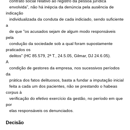
   contrato social relativo ao registro da pessoa jurídica

   envolvida", não há inépcia da denúncia pela ausência de 
indicação

   individualizada da conduta de cada indiciado, sendo suficiente 
a

   de que "os acusados sejam de algum modo responsáveis 
pela

   condução da sociedade sob a qual foram supostamente 
praticados os

   delitos" (HC 85.579, 2ª T., 24.5.05, Gilmar, DJ 24.6.05).

A

   condição de gestores da empresa, nos sucessivos períodos 
da

   prática dos fatos delituosos, basta a fundar a imputação inicial

   feita a cada um dos pacientes, não se prestando o habeas 
corpus à

   verificação do efetivo exercício da gestão, no período em que 
por

   elas responsáveis os denunciados.
Decisão