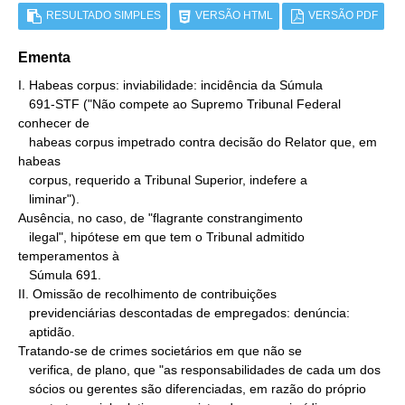
RESULTADO SIMPLES
VERSÃO HTML
VERSÃO PDF
Ementa
I. Habeas corpus: inviabilidade: incidência da Súmula

   691-STF ("Não compete ao Supremo Tribunal Federal 
conhecer de

   habeas corpus impetrado contra decisão do Relator que, em 
habeas

   corpus, requerido a Tribunal Superior, indefere a

   liminar").

Ausência, no caso, de "flagrante constrangimento

   ilegal", hipótese em que tem o Tribunal admitido 
temperamentos à

   Súmula 691.

II. Omissão de recolhimento de contribuições

   previdenciárias descontadas de empregados: denúncia:

   aptidão.

Tratando-se de crimes societários em que não se

   verifica, de plano, que "as responsabilidades de cada um dos

   sócios ou gerentes são diferenciadas, em razão do próprio
