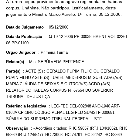
A Turma negou provimento ao agravo regimental no habeas
corpus. Unânime. Não participou, justificadamente, deste
julgamento o Ministro Marco Aurélio. 1ª. Turma, 05.12.2006.
Data do Julgamento
:
05/12/2006
Data da Publicação
:
DJ 19-12-2006 PP-00038 EMENT VOL-02261-
06 PP-01100
Órgão Julgador
:
Primeira Turma
Relator(a)
:
Min. SEPÚLVEDA PERTENCE
Parte(s)
:
AGTE.(S) : GERALDO PUPIM FILHO OU GERALDO
PUPIN FILHO AGTE.(S) : URIEL MEDEIROS MIGUEL ADV.(A/S) :
MARIA CLÁUDIA DE SEIXAS E OUTRO(A/S) AGDO.(A/S) :
RELATOR DO HABEAS CORPUS Nº 67654 DO SUPERIOR
TRIBUNAL DE JUSTIÇA
Referência legislativa
:
LEG-FED DEL-002848 ANO-1940 ART-
0168A CP-1940 CÓDIGO PENAL LEG-FED SUMSTF-000691
SÚMULA DO SUPREMO TRIBUNAL FEDERAL - STF
Observação
:
- Acórdãos citados: RHC 59857 (RTJ 104/1052), RHC
65369 (RTJ 124/547), HC 73903, HC 74791, HC 82242, HC 83369