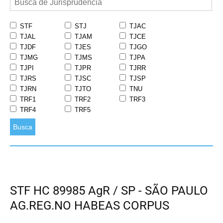
STF
STJ
TJAC
TJAL
TJAM
TJCE
TJDF
TJES
TJGO
TJMG
TJMS
TJPA
TJPI
TJPR
TJRR
TJRS
TJSC
TJSP
TJRN
TJTO
TNU
TRF1
TRF2
TRF3
TRF4
TRF5
Busca
STF HC 89985 AgR / SP - SÃO PAULO
AG.REG.NO HABEAS CORPUS