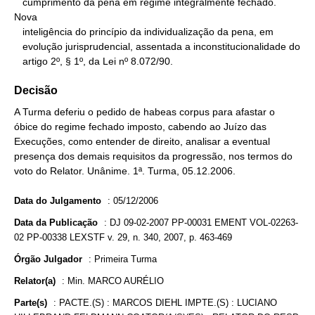
   cumprimento da pena em regime integralmente fechado. 
Nova

   inteligência do princípio da individualização da pena, em

   evolução jurisprudencial, assentada a inconstitucionalidade do

   artigo 2º, § 1º, da Lei nº 8.072/90.
Decisão
A Turma deferiu o pedido de habeas corpus para afastar o
óbice do regime fechado imposto, cabendo ao Juízo das
Execuções, como entender de direito, analisar a eventual
presença dos demais requisitos da progressão, nos termos do
voto do Relator. Unânime. 1ª. Turma, 05.12.2006.
Data do Julgamento
:
05/12/2006
Data da Publicação
:
DJ 09-02-2007 PP-00031 EMENT VOL-02263-
02 PP-00338 LEXSTF v. 29, n. 340, 2007, p. 463-469
Órgão Julgador
:
Primeira Turma
Relator(a)
:
Min. MARCO AURÉLIO
Parte(s)
:
PACTE.(S) : MARCOS DIEHL IMPTE.(S) : LUCIANO