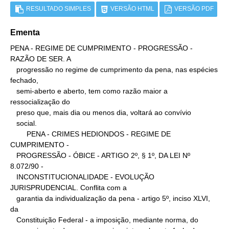
RESULTADO SIMPLES
VERSÃO HTML
VERSÃO PDF
Ementa
PENA - REGIME DE CUMPRIMENTO - PROGRESSÃO - 
RAZÃO DE SER. A

   progressão no regime de cumprimento da pena, nas espécies 
fechado,

   semi-aberto e aberto, tem como razão maior a 
ressocialização do

   preso que, mais dia ou menos dia, voltará ao convívio

   social.

        PENA - CRIMES HEDIONDOS - REGIME DE 
CUMPRIMENTO -

   PROGRESSÃO - ÓBICE - ARTIGO 2º, § 1º, DA LEI Nº 
8.072/90 -

   INCONSTITUCIONALIDADE - EVOLUÇÃO 
JURISPRUDENCIAL. Conflita com a

   garantia da individualização da pena - artigo 5º, inciso XLVI, 
da

   Constituição Federal - a imposição, mediante norma, do
