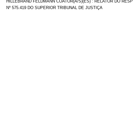
HILLEBRAND FELDMANN COATOR(A/S)(ES) : RELATOR DO RESP
Nº 575.419 DO SUPERIOR TRIBUNAL DE JUSTIÇA