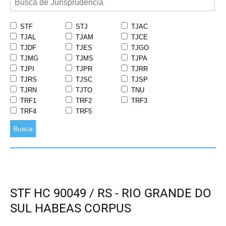
STF
STJ
TJAC
TJAL
TJAM
TJCE
TJDF
TJES
TJGO
TJMG
TJMS
TJPA
TJPI
TJPR
TJRR
TJRS
TJSC
TJSP
TJRN
TJTO
TNU
TRF1
TRF2
TRF3
TRF4
TRF5
Busca
STF HC 90049 / RS - RIO GRANDE DO
SUL HABEAS CORPUS