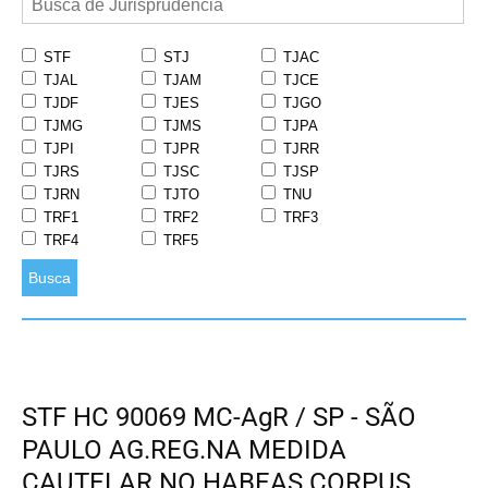
STF
STJ
TJAC
TJAL
TJAM
TJCE
TJDF
TJES
TJGO
TJMG
TJMS
TJPA
TJPI
TJPR
TJRR
TJRS
TJSC
TJSP
TJRN
TJTO
TNU
TRF1
TRF2
TRF3
TRF4
TRF5
Busca
STF HC 90069 MC-AgR / SP - SÃO
PAULO AG.REG.NA MEDIDA
CAUTELAR NO HABEAS CORPUS