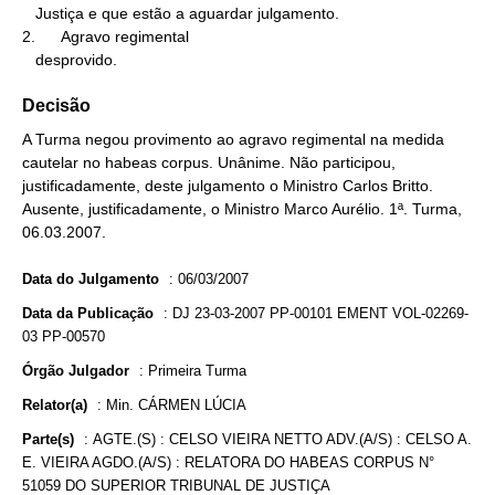
   Justiça e que estão a aguardar julgamento.

2.      Agravo regimental

   desprovido.
Decisão
A Turma negou provimento ao agravo regimental na medida
cautelar no habeas corpus. Unânime. Não participou,
justificadamente, deste julgamento o Ministro Carlos Britto.
Ausente, justificadamente, o Ministro Marco Aurélio. 1ª. Turma,
06.03.2007.
Data do Julgamento
:
06/03/2007
Data da Publicação
:
DJ 23-03-2007 PP-00101 EMENT VOL-02269-
03 PP-00570
Órgão Julgador
:
Primeira Turma
Relator(a)
:
Min. CÁRMEN LÚCIA
Parte(s)
:
AGTE.(S) : CELSO VIEIRA NETTO ADV.(A/S) : CELSO A.
E. VIEIRA AGDO.(A/S) : RELATORA DO HABEAS CORPUS N°
51059 DO SUPERIOR TRIBUNAL DE JUSTIÇA