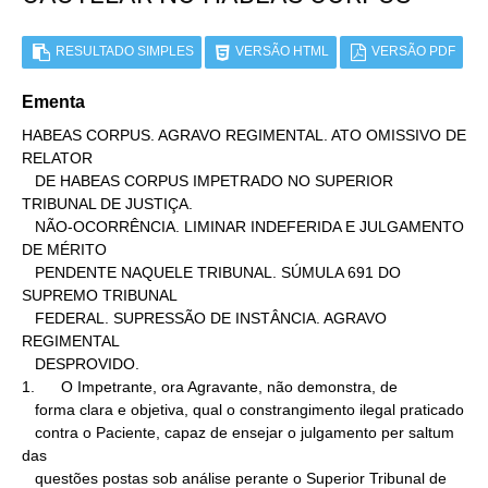
RESULTADO SIMPLES
VERSÃO HTML
VERSÃO PDF
Ementa
HABEAS CORPUS. AGRAVO REGIMENTAL. ATO OMISSIVO DE 
RELATOR

   DE HABEAS CORPUS IMPETRADO NO SUPERIOR 
TRIBUNAL DE JUSTIÇA.

   NÃO-OCORRÊNCIA. LIMINAR INDEFERIDA E JULGAMENTO 
DE MÉRITO

   PENDENTE NAQUELE TRIBUNAL. SÚMULA 691 DO 
SUPREMO TRIBUNAL

   FEDERAL. SUPRESSÃO DE INSTÂNCIA. AGRAVO 
REGIMENTAL

   DESPROVIDO.

1.      O Impetrante, ora Agravante, não demonstra, de

   forma clara e objetiva, qual o constrangimento ilegal praticado

   contra o Paciente, capaz de ensejar o julgamento per saltum 
das

   questões postas sob análise perante o Superior Tribunal de
