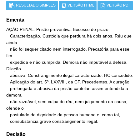
RESULTADO SIMPLES
VERSÃO HTML
VERSÃO PDF
Ementa
AÇÃO PENAL. Prisão preventiva. Excesso de prazo.

   Caracterização. Custódia que perdura há dois anos. Réu que 
ainda

   não foi sequer citado nem interrogado. Precatória para esse 
fim

   expedida e não cumprida. Demora não imputável à defesa. 
Dilação

   abusiva. Constrangimento ilegal caracterizado. HC concedido.

   Aplicação do art. 5º, LXXVIII, da CF. Precedentes. A duração

   prolongada e abusiva da prisão cautelar, assim entendida a 
demora

   não razoável, sem culpa do réu, nem julgamento da causa, 
ofende o

   postulado da dignidade da pessoa humana e, como tal,

   consubstancia grave constrangimento ilegal.
Decisão