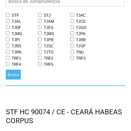
STF
STJ
TJAC
TJAL
TJAM
TJCE
TJDF
TJES
TJGO
TJMG
TJMS
TJPA
TJPI
TJPR
TJRR
TJRS
TJSC
TJSP
TJRN
TJTO
TNU
TRF1
TRF2
TRF3
TRF4
TRF5
Busca
STF HC 90074 / CE - CEARÁ HABEAS
CORPUS