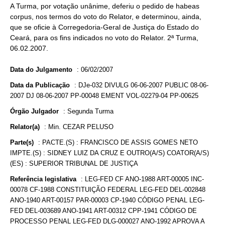
A Turma, por votação unânime, deferiu o pedido de habeas
corpus, nos termos do voto do Relator, e determinou, ainda,
que se oficie à Corregedoria-Geral de Justiça do Estado do
Ceará, para os fins indicados no voto do Relator. 2ª Turma,
06.02.2007.
Data do Julgamento
:
06/02/2007
Data da Publicação
:
DJe-032 DIVULG 06-06-2007 PUBLIC 08-06-
2007 DJ 08-06-2007 PP-00048 EMENT VOL-02279-04 PP-00625
Órgão Julgador
:
Segunda Turma
Relator(a)
:
Min. CEZAR PELUSO
Parte(s)
:
PACTE.(S) : FRANCISCO DE ASSIS GOMES NETO
IMPTE.(S) : SIDNEY LUIZ DA CRUZ E OUTRO(A/S) COATOR(A/S)
(ES) : SUPERIOR TRIBUNAL DE JUSTIÇA
Referência legislativa
:
LEG-FED CF ANO-1988 ART-00005 INC-
00078 CF-1988 CONSTITUIÇÃO FEDERAL LEG-FED DEL-002848
ANO-1940 ART-00157 PAR-00003 CP-1940 CÓDIGO PENAL LEG-
FED DEL-003689 ANO-1941 ART-00312 CPP-1941 CÓDIGO DE
PROCESSO PENAL LEG-FED DLG-000027 ANO-1992 APROVA A