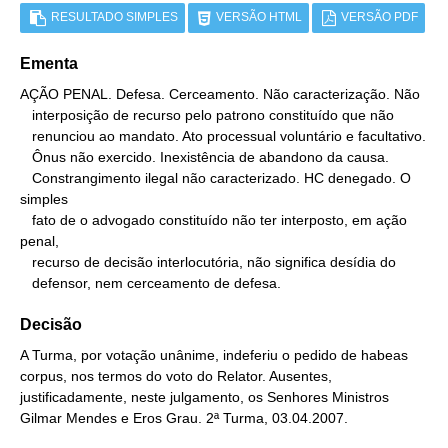
RESULTADO SIMPLES
VERSÃO HTML
VERSÃO PDF
Ementa
AÇÃO PENAL. Defesa. Cerceamento. Não caracterização. Não

   interposição de recurso pelo patrono constituído que não

   renunciou ao mandato. Ato processual voluntário e facultativo.

   Ônus não exercido. Inexistência de abandono da causa.

   Constrangimento ilegal não caracterizado. HC denegado. O 
simples

   fato de o advogado constituído não ter interposto, em ação 
penal,

   recurso de decisão interlocutória, não significa desídia do

   defensor, nem cerceamento de defesa.
Decisão
A Turma, por votação unânime, indeferiu o pedido de habeas
corpus, nos termos do voto do Relator. Ausentes,
justificadamente, neste julgamento, os Senhores Ministros
Gilmar Mendes e Eros Grau. 2ª Turma, 03.04.2007.