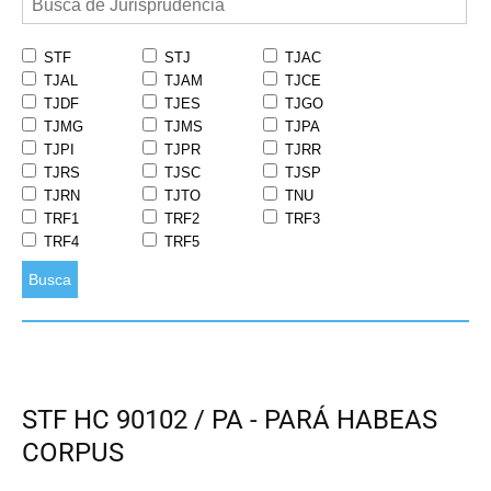
STF
STJ
TJAC
TJAL
TJAM
TJCE
TJDF
TJES
TJGO
TJMG
TJMS
TJPA
TJPI
TJPR
TJRR
TJRS
TJSC
TJSP
TJRN
TJTO
TNU
TRF1
TRF2
TRF3
TRF4
TRF5
Busca
STF HC 90102 / PA - PARÁ HABEAS
CORPUS