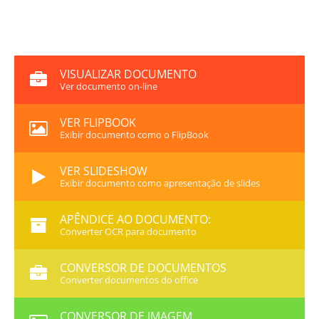
VISUALIZAR DOCUMENTO
Ver documento on-line
VER FLIPBOOK
Exibir documento como o FlipBook
VER SLIDESHOW
Exibir documento como apresentação de slides
APÊNDICE AO DOCUMENTO:
Converter OCR para documento
CONVERSOR DE DOCUMENTOS
Converter documentos do office
CONVERSOR DE IMAGEM