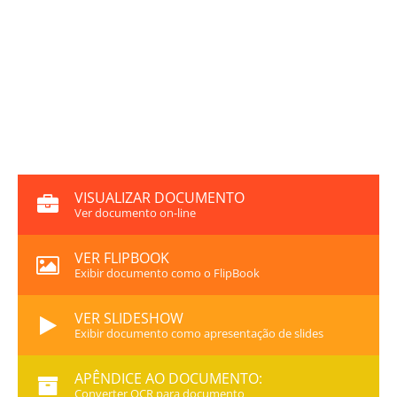
VISUALIZAR DOCUMENTO
Ver documento on-line
VER FLIPBOOK
Exibir documento como o FlipBook
VER SLIDESHOW
Exibir documento como apresentação de slides
APÊNDICE AO DOCUMENTO:
Converter OCR para documento