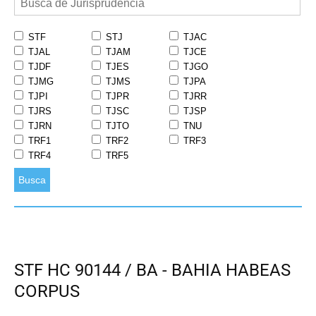
STF
STJ
TJAC
TJAL
TJAM
TJCE
TJDF
TJES
TJGO
TJMG
TJMS
TJPA
TJPI
TJPR
TJRR
TJRS
TJSC
TJSP
TJRN
TJTO
TNU
TRF1
TRF2
TRF3
TRF4
TRF5
Busca
STF HC 90144 / BA - BAHIA HABEAS
CORPUS