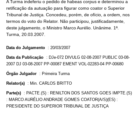
A Turma indeferiu o pedido de habeas corpus e determinou a
retificação da autuação para figurar como coator o Superior
Tribunal de Justiça. Concedeu, porém, de ofício, a ordem, nos
termos do voto do Relator. Não participou, justificadamente,
deste julgamento, o Ministro Marco Aurélio. Unânime. 1ª.
Turma, 20.03.2007.
Data do Julgamento
:
20/03/2007
Data da Publicação
:
DJe-072 DIVULG 02-08-2007 PUBLIC 03-08-
2007 DJ 03-08-2007 PP-00087 EMENT VOL-02283-04 PP-00680
Órgão Julgador
:
Primeira Turma
Relator(a)
:
Min. CARLOS BRITTO
Parte(s)
:
PACTE.(S) : RENILTON DOS SANTOS GOES IMPTE.(S)
: MARCO AURÉLIO ANDRADE GOMES COATOR(A/S)(ES) :
PRESIDENTE DO SUPERIOR TRIBUNAL DE JUSTIÇA