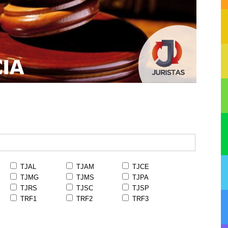
TJAL
TJAM
TJCE
TJMG
TJMS
TJPA
TJRS
TJSC
TJSP
TRF1
TRF2
TRF3