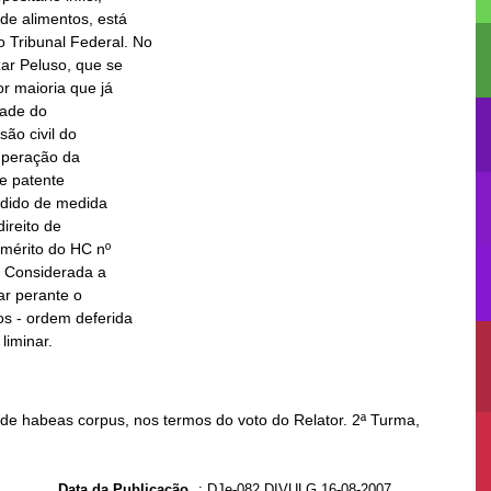
liminar.
 de habeas corpus, nos termos do voto do Relator. 2ª Turma,
Data da Publicação
:
DJe-082 DIVULG 16-08-2007