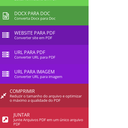
DOCX PARA DOC
Converta Docx para Doc
WEBSITE PARA PDF
Converter site em PDF
URL PARA PDF
Converter URL para PDF
URL PARA IMAGEM
Converter URL para imagem
COMPRIMIR
Reduzir o tamanho do arquivo e optimizar
o máximo a qualidade do PDF
JUNTAR
Junte Arquivos PDF em um único arquivo
PDF