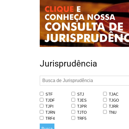
Jurisprudência
STF
STJ
TJAC
TJDF
TJES
TJGO
TJPI
TJPR
TJRR
TJRN
TJTO
TNU
TRF4
TRF5
Busca