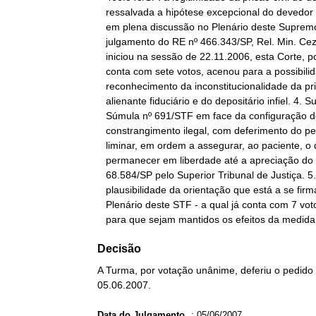
   ressalvada a hipótese excepcional do devedor de alimentos, está

   em plena discussão no Plenário deste Supremo Tribunal Federal. No

   julgamento do RE nº 466.343/SP, Rel. Min. Cezar Peluso, que se

   iniciou na sessão de 22.11.2006, esta Corte, por maioria que já

   conta com sete votos, acenou para a possibilidade do

   reconhecimento da inconstitucionalidade da prisão civil do

   alienante fiduciário e do depositário infiel. 4. Superação da

   Súmula nº 691/STF em face da configuração de patente

   constrangimento ilegal, com deferimento do pedido de medida

   liminar, em ordem a assegurar, ao paciente, o direito de

   permanecer em liberdade até a apreciação do mérito do HC nº

   68.584/SP pelo Superior Tribunal de Justiça. 5. Considerada a

   plausibilidade da orientação que está a se firmar perante o

   Plenário deste STF - a qual já conta com 7 votos - ordem deferida

   para que sejam mantidos os efeitos da medida 
Decisão
A Turma, por votação unânime, deferiu o pedido
05.06.2007.
Data do Julgamento
:
05/06/2007