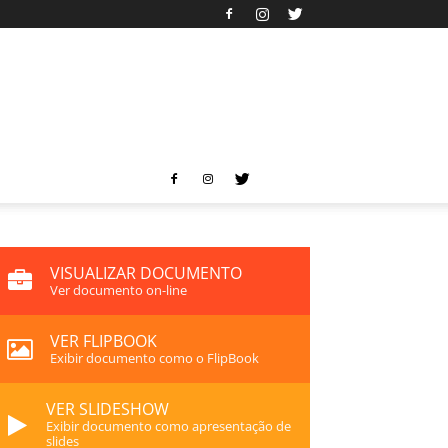
VISUALIZAR DOCUMENTO
Ver documento on-line
VER FLIPBOOK
Exibir documento como o FlipBook
VER SLIDESHOW
Exibir documento como apresentação de
slides