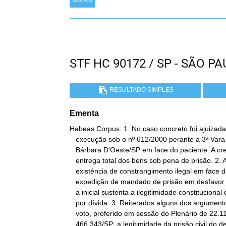
STF HC 90172 / SP - SÃO 
RESULTADO SIMPLES
Ementa
Habeas Corpus. 1. No caso concreto foi ajuizada
   execução sob o nº 612/2000 perante a 3ª Vara Cível de Santa

   Bárbara D'Oeste/SP em face do paciente. A credora requereu a

   entrega total dos bens sob pena de prisão. 2. A defesa alega a

   existência de constrangimento ilegal em face da iminência de

   expedição de mandado de prisão em desfavor do paciente. Ademais,

   a inicial sustenta a ilegitimidade constitucional da prisão civil

   por dívida. 3. Reiterados alguns dos argumentos expendidos em meu

   voto, proferido em sessão do Plenário de 22.11.2006, no RE nº

   466.343/SP: a legitimidade da prisão civil do depositário infiel,
