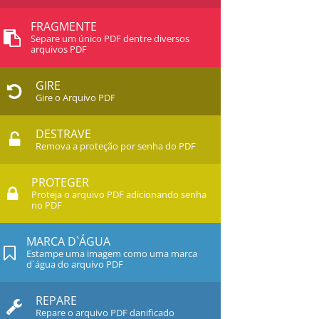
FRAGMENTE
Separe um único PDF dentre diversos
arquivos PDF
GIRE
Gire o Arquivo PDF
DESTRAVE
Remova a proteção por senha do PDF
PROTEGER
Proteja o arquivo PDF adicionando senha
no PDF
MARCA D`ÁGUA
Estampe uma imagem como uma marca
d`água do arquivo PDF
REPARE
Repare o arquivo PDF danificado