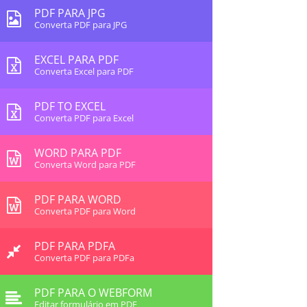
PDF PARA JPG
Converta PDF para JPG
EXCEL PARA PDF
Converta Excel para PDF
PDF TO EXCEL
Converta PDF para Excel
WORD PARA PDF
Converta Word para PDF
PDF PARA WORD
Converta PDF para Word
PDF PARA PDFA
Converta PDF para PDFa
PDF PARA O WEBFORM
Editar formulário em PDF