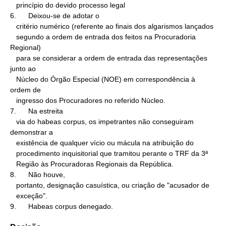
   princípio do devido processo legal

6.      Deixou-se de adotar o

   critério numérico (referente ao finais dos algarismos lançados

   segundo a ordem de entrada dos feitos na Procuradoria 
Regional)

   para se considerar a ordem de entrada das representações 
junto ao

   Núcleo do Órgão Especial (NOE) em correspondência à 
ordem de

   ingresso dos Procuradores no referido Núcleo.

7.      Na estreita

   via do habeas corpus, os impetrantes não conseguiram 
demonstrar a

   existência de qualquer vício ou mácula na atribuição do

   procedimento inquisitorial que tramitou perante o TRF da 3ª

   Região às Procuradoras Regionais da República.

8.      Não houve,

   portanto, designação casuística, ou criação de "acusador de

   exceção".

9.      Habeas corpus denegado.