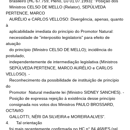
   brasileiro (HC 67.759, Pleno, DJ 01.07.1993): "Posição dos

   Ministros CELSO DE MELLO (Relator), SEPÚLVEDA 
PERTENCE, MARCO

   AURÉLIO e CARLOS VELLOSO: Divergência, apenas, quanto 
à

   aplicabilidade imediata do princípio do Promotor Natural:

   necessidade de "interpositio legislatoris" para efeito de 
atuação

   do princípio (Ministro CELSO DE MELLO); incidência do 
postulado,

   independentemente de intermediação legislativa (Ministros

   SEPÚLVEDA PERTENCE, MARCO AURÉLIO e CARLOS 
VELLOSO). -

   Reconhecimento da possibilidade de instituição de princípio 
do

   Promotor  Natural mediante lei (Ministro SIDNEY SANCHES). -

   Posição de expressa rejeição à existência desse princípio

   consignada nos votos dos Ministros PAULO BROSSARD, 
OCTAVIO

   GALLOTTI, NÉRI DA SILVEIRA e MOREIRA ALVES".

4.      Tal orientação

   foi mais recentemente confirmada no HC n° 84.468/ES (rel. 