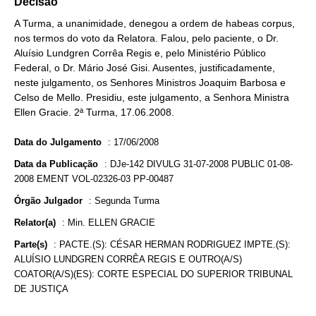
Decisão
A Turma, a unanimidade, denegou a ordem de habeas corpus,
nos termos do voto da Relatora. Falou, pelo paciente, o Dr.
Aluísio Lundgren Corrêa Regis e, pelo Ministério Público
Federal, o Dr. Mário José Gisi. Ausentes, justificadamente,
neste julgamento, os Senhores Ministros Joaquim Barbosa e
Celso de Mello. Presidiu, este julgamento, a Senhora Ministra
Ellen Gracie. 2ª Turma, 17.06.2008.
Data do Julgamento
:
17/06/2008
Data da Publicação
:
DJe-142 DIVULG 31-07-2008 PUBLIC 01-08-
2008 EMENT VOL-02326-03 PP-00487
Órgão Julgador
:
Segunda Turma
Relator(a)
:
Min. ELLEN GRACIE
Parte(s)
:
PACTE.(S): CÉSAR HERMAN RODRIGUEZ IMPTE.(S):
ALUÍSIO LUNDGREN CORRÊA REGIS E OUTRO(A/S)
COATOR(A/S)(ES): CORTE ESPECIAL DO SUPERIOR TRIBUNAL
DE JUSTIÇA