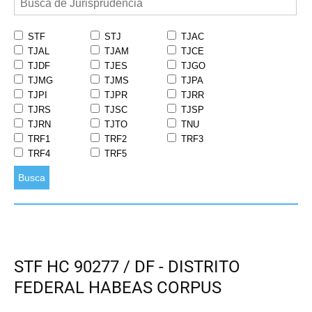
STF
STJ
TJAC
TJAL
TJAM
TJCE
TJDF
TJES
TJGO
TJMG
TJMS
TJPA
TJPI
TJPR
TJRR
TJRS
TJSC
TJSP
TJRN
TJTO
TNU
TRF1
TRF2
TRF3
TRF4
TRF5
Busca
STF HC 90277 / DF - DISTRITO
FEDERAL HABEAS CORPUS