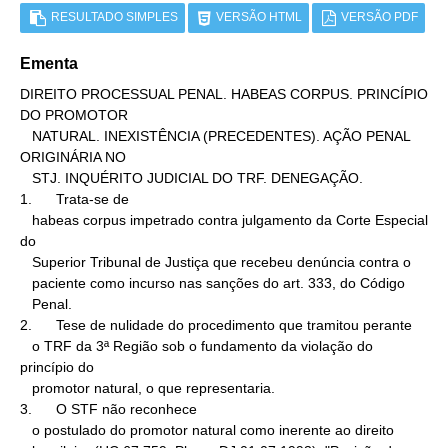
RESULTADO SIMPLES
VERSÃO HTML
VERSÃO PDF
Ementa
DIREITO PROCESSUAL PENAL. HABEAS CORPUS. PRINCÍPIO 
DO PROMOTOR

   NATURAL. INEXISTÊNCIA (PRECEDENTES). AÇÃO PENAL 
ORIGINÁRIA NO

   STJ. INQUÉRITO JUDICIAL DO TRF. DENEGAÇÃO.

1.      Trata-se de

   habeas corpus impetrado contra julgamento da Corte Especial 
do

   Superior Tribunal de Justiça que recebeu denúncia contra o

   paciente como incurso nas sanções do art. 333, do Código

   Penal.

2.      Tese de nulidade do procedimento que tramitou perante

   o TRF da 3ª Região sob o fundamento da violação do 
princípio do

   promotor natural, o que representaria.

3.      O STF não reconhece

   o postulado do promotor natural como inerente ao direito
