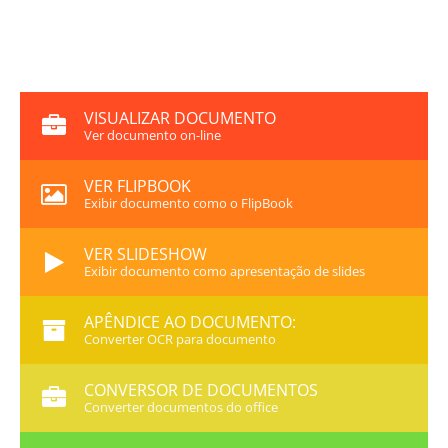
VISUALIZAR DOCUMENTO
Ver documento on-line
VER FLIPBOOK
Exibir documento como o FlipBook
VER SLIDESHOW
Exibir documento como apresentação de slides
APÊNDICE AO DOCUMENTO:
Converter OCR para documento
CONVERSOR DE DOCUMENTOS
Converter documentos do office