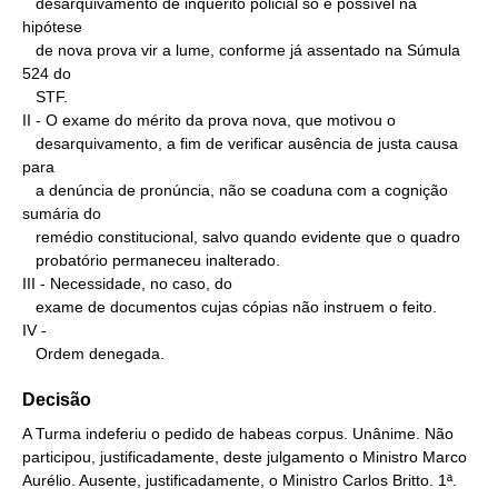
   desarquivamento de inquérito policial só é possível na 
hipótese

   de nova prova vir a lume, conforme já assentado na Súmula 
524 do

   STF.

II - O exame do mérito da prova nova, que motivou o

   desarquivamento, a fim de verificar ausência de justa causa 
para

   a denúncia de pronúncia, não se coaduna com a cognição 
sumária do

   remédio constitucional, salvo quando evidente que o quadro

   probatório permaneceu inalterado.

III - Necessidade, no caso, do

   exame de documentos cujas cópias não instruem o feito.

IV -

   Ordem denegada.
Decisão
A Turma indeferiu o pedido de habeas corpus. Unânime. Não
participou, justificadamente, deste julgamento o Ministro Marco
Aurélio. Ausente, justificadamente, o Ministro Carlos Britto. 1ª.