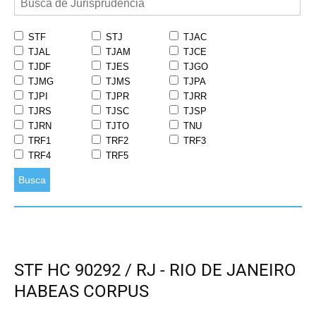
STF
STJ
TJAC
TJAL
TJAM
TJCE
TJDF
TJES
TJGO
TJMG
TJMS
TJPA
TJPI
TJPR
TJRR
TJRS
TJSC
TJSP
TJRN
TJTO
TNU
TRF1
TRF2
TRF3
TRF4
TRF5
Busca
STF HC 90292 / RJ - RIO DE JANEIRO
HABEAS CORPUS