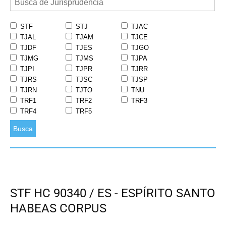
STF
STJ
TJAC
TJAL
TJAM
TJCE
TJDF
TJES
TJGO
TJMG
TJMS
TJPA
TJPI
TJPR
TJRR
TJRS
TJSC
TJSP
TJRN
TJTO
TNU
TRF1
TRF2
TRF3
TRF4
TRF5
Busca
STF HC 90340 / ES - ESPÍRITO SANTO
HABEAS CORPUS