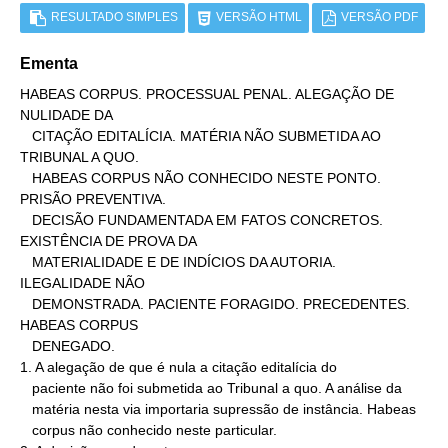
RESULTADO SIMPLES
VERSÃO HTML
VERSÃO PDF
Ementa
HABEAS CORPUS. PROCESSUAL PENAL. ALEGAÇÃO DE 
NULIDADE DA

   CITAÇÃO EDITALÍCIA. MATÉRIA NÃO SUBMETIDA AO 
TRIBUNAL A QUO.

   HABEAS CORPUS NÃO CONHECIDO NESTE PONTO. 
PRISÃO PREVENTIVA.

   DECISÃO FUNDAMENTADA EM FATOS CONCRETOS. 
EXISTÊNCIA DE PROVA DA

   MATERIALIDADE E DE INDÍCIOS DA AUTORIA. 
ILEGALIDADE NÃO

   DEMONSTRADA. PACIENTE FORAGIDO. PRECEDENTES. 
HABEAS CORPUS

   DENEGADO.

1. A alegação de que é nula a citação editalícia do

   paciente não foi submetida ao Tribunal a quo. A análise da

   matéria nesta via importaria supressão de instância. Habeas

   corpus não conhecido neste particular.
