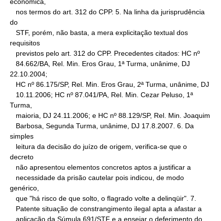
econômica,

   nos termos do art. 312 do CPP. 5. Na linha da jurisprudência 
do

   STF, porém, não basta, a mera explicitação textual dos 
requisitos

   previstos pelo art. 312 do CPP. Precedentes citados: HC nº

   84.662/BA, Rel. Min. Eros Grau, 1ª Turma, unânime, DJ 
22.10.2004;

   HC nº 86.175/SP, Rel. Min. Eros Grau, 2ª Turma, unânime, DJ

   10.11.2006; HC nº 87.041/PA, Rel. Min. Cezar Peluso, 1ª 
Turma,

   maioria, DJ 24.11.2006; e HC nº 88.129/SP, Rel. Min. Joaquim

   Barbosa, Segunda Turma, unânime, DJ 17.8.2007. 6. Da 
simples

   leitura da decisão do juízo de origem, verifica-se que o 
decreto

   não apresentou elementos concretos aptos a justificar a

   necessidade da prisão cautelar pois indicou, de modo 
genérico,

   que "há risco de que solto, o flagrado volte a delinqüir". 7.

   Patente situação de constrangimento ilegal apta a afastar a

   aplicação da Súmula 691/STF e a ensejar o deferimento do 