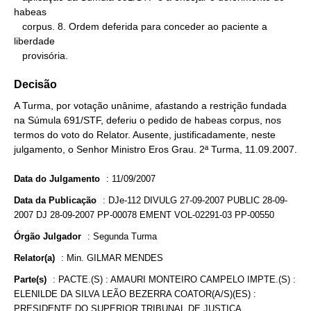
habeas

   corpus. 8. Ordem deferida para conceder ao paciente a 
liberdade

   provisória.
Decisão
A Turma, por votação unânime, afastando a restrição fundada
na Súmula 691/STF, deferiu o pedido de habeas corpus, nos
termos do voto do Relator. Ausente, justificadamente, neste
julgamento, o Senhor Ministro Eros Grau. 2ª Turma, 11.09.2007.
Data do Julgamento
:
11/09/2007
Data da Publicação
:
DJe-112 DIVULG 27-09-2007 PUBLIC 28-09-
2007 DJ 28-09-2007 PP-00078 EMENT VOL-02291-03 PP-00550
Órgão Julgador
:
Segunda Turma
Relator(a)
:
Min. GILMAR MENDES
Parte(s)
:
PACTE.(S) : AMAURI MONTEIRO CAMPELO IMPTE.(S) :
ELENILDE DA SILVA LEÃO BEZERRA COATOR(A/S)(ES) :
PRESIDENTE DO SUPERIOR TRIBUNAL DE JUSTIÇA