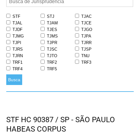
STF
STJ
TJAC
TJAL
TJAM
TJCE
TJDF
TJES
TJGO
TJMG
TJMS
TJPA
TJPI
TJPR
TJRR
TJRS
TJSC
TJSP
TJRN
TJTO
TNU
TRF1
TRF2
TRF3
TRF4
TRF5
Busca
STF HC 90387 / SP - SÃO PAULO
HABEAS CORPUS