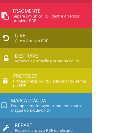
FRAGMENTE
Separe um único PDF dentre diversos
arquivos PDF
GIRE
Gire o Arquivo PDF
DESTRAVE
Remova a proteção por senha do PDF
PROTEGER
Proteja o arquivo PDF adicionando senha
no PDF
MARCA D`ÁGUA
Estampe uma imagem como uma marca
d`água do arquivo PDF
REPARE
Repare o arquivo PDF danificado