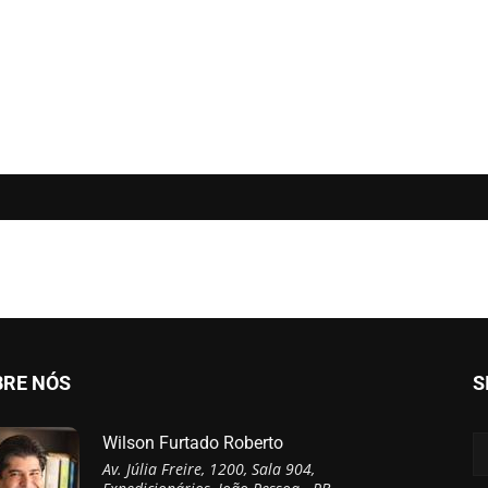
BRE NÓS
S
Wilson Furtado Roberto
Av. Júlia Freire, 1200, Sala 904,