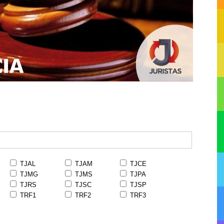
TJAL
TJAM
TJCE
TJMG
TJMS
TJPA
TJRS
TJSC
TJSP
TRF1
TRF2
TRF3