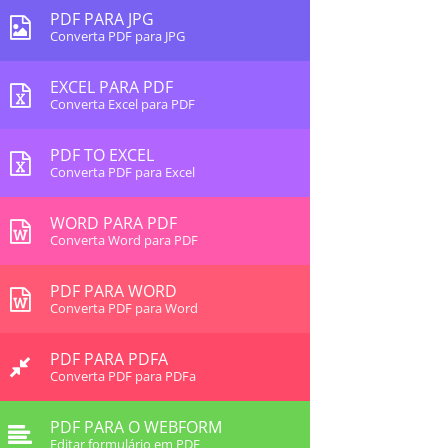
PDF PARA JPG
Converta PDF para JPG
EXCEL PARA PDF
Converta Excel para PDF
PDF TO EXCEL
Converta PDF para Excel
WORD PARA PDF
Converta Word para PDF
PDF PARA WORD
Converta PDF para Word
PDF PARA PDFA
Converta PDF para PDFa
PDF PARA O WEBFORM
Editar formulário em PDF