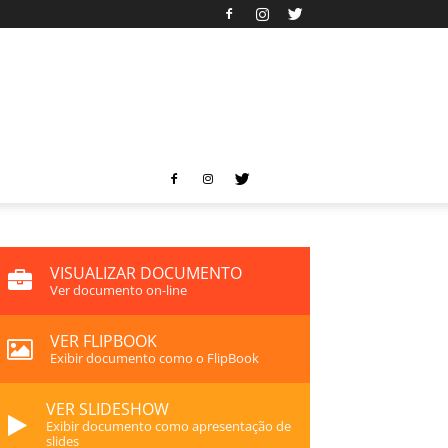
VISUALIZAR DOCUMENTO
Ver documento on-line
VER FLIPBOOK
Exibir documento como o FlipBook
VER SLIDESHOW
Exibir documento como apresentação de
slides