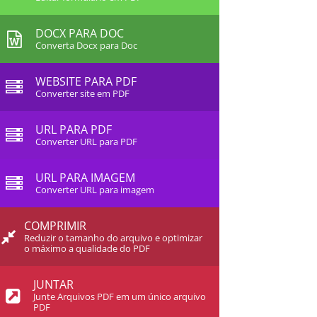
DOCX PARA DOC
Converta Docx para Doc
WEBSITE PARA PDF
Converter site em PDF
URL PARA PDF
Converter URL para PDF
URL PARA IMAGEM
Converter URL para imagem
COMPRIMIR
Reduzir o tamanho do arquivo e optimizar
o máximo a qualidade do PDF
JUNTAR
Junte Arquivos PDF em um único arquivo
PDF