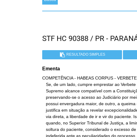
STF HC 90388 / PR - PARA
RESULTADO SIMPLES
Ementa
COMPETÊNCIA - HABEAS CORPUS - VERBETE 
   Se, de um lado, cumpre emprestar ao Verbete nº 691 da Súmula do

   Supremo alcance compatível com a Constituição Federal,

   preservando-se o acesso ao Judiciário por meio do habeas, que

   possui envergadura maior, de outro, a queima de etapas somente se

   justifica em situação a revelar excepcionalidade, presente, na

   via direta, a liberdade de ir e vir do paciente. Isso não ocorre

   quando, no Superior Tribunal de Justiça, a liminar visando à

   soltura do paciente, considerado o excesso de prazo, foi

   indeferida ante as peculiaridades do processo, sendo que, após,
