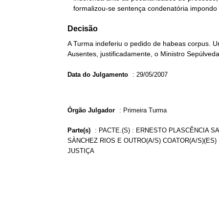
   formalizou-se sentença condenatória impondo
Decisão
A Turma indeferiu o pedido de habeas corpus. Un
Ausentes, justificadamente, o Ministro Sepúlved
Data do Julgamento
:
29/05/2007
Órgão Julgador
:
Primeira Turma
Parte(s)
:
PACTE.(S) : ERNESTO PLASCÊNCIA S
SÀNCHEZ RIOS E OUTRO(A/S) COATOR(A/S)(ES) 
JUSTIÇA