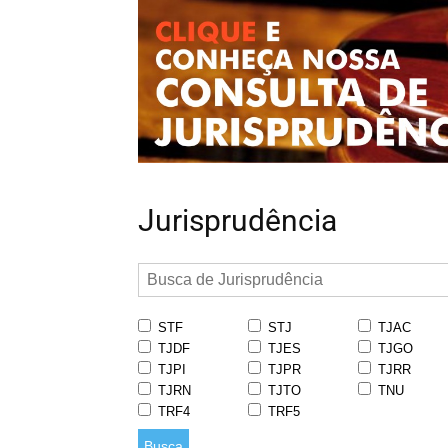
Jurisprudência
STF
STJ
TJAC
TJDF
TJES
TJGO
TJPI
TJPR
TJRR
TJRN
TJTO
TNU
TRF4
TRF5
Busca