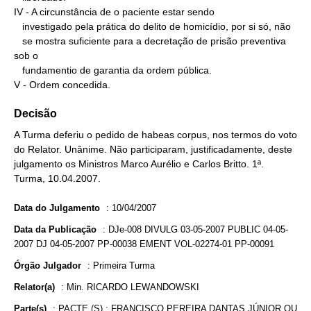
IV - A circunstância de o paciente estar sendo

   investigado pela prática do delito de homicídio, por si só, não

   se mostra suficiente para a decretação de prisão preventiva 
sob o

   fundamentio de garantia da ordem pública.

V - Ordem concedida.
Decisão
A Turma deferiu o pedido de habeas corpus, nos termos do voto
do Relator. Unânime. Não participaram, justificadamente, deste
julgamento os Ministros Marco Aurélio e Carlos Britto. 1ª.
Turma, 10.04.2007.
Data do Julgamento
:
10/04/2007
Data da Publicação
:
DJe-008 DIVULG 03-05-2007 PUBLIC 04-05-
2007 DJ 04-05-2007 PP-00038 EMENT VOL-02274-01 PP-00091
Órgão Julgador
:
Primeira Turma
Relator(a)
:
Min. RICARDO LEWANDOWSKI
Parte(s)
:
PACTE.(S) : FRANCISCO PEREIRA DANTAS JÚNIOR OU