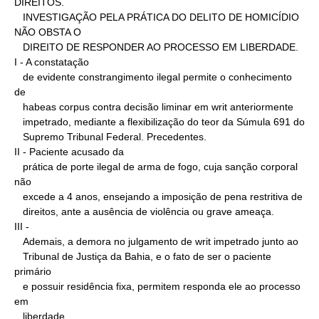
DIREITOS.

   INVESTIGAÇÃO PELA PRÁTICA DO DELITO DE HOMICÍDIO 
NÃO OBSTA O

   DIREITO DE RESPONDER AO PROCESSO EM LIBERDADE.

I - A constatação

   de evidente constrangimento ilegal permite o conhecimento 
de

   habeas corpus contra decisão liminar em writ anteriormente

   impetrado, mediante a flexibilização do teor da Súmula 691 do

   Supremo Tribunal Federal. Precedentes.

II - Paciente acusado da

   prática de porte ilegal de arma de fogo, cuja sanção corporal 
não

   excede a 4 anos, ensejando a imposição de pena restritiva de

   direitos, ante a ausência de violência ou grave ameaça.

III -

   Ademais, a demora no julgamento de writ impetrado junto ao

   Tribunal de Justiça da Bahia, e o fato de ser o paciente 
primário

   e possuir residência fixa, permitem responda ele ao processo 
em

   liberdade.
