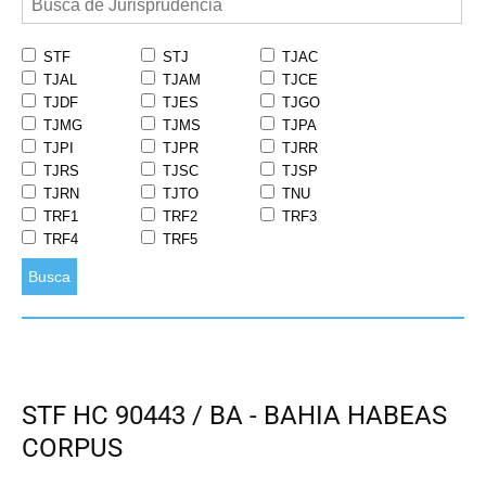
STF
STJ
TJAC
TJAL
TJAM
TJCE
TJDF
TJES
TJGO
TJMG
TJMS
TJPA
TJPI
TJPR
TJRR
TJRS
TJSC
TJSP
TJRN
TJTO
TNU
TRF1
TRF2
TRF3
TRF4
TRF5
Busca
STF HC 90443 / BA - BAHIA HABEAS
CORPUS