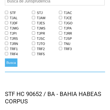
STF
STJ
TJAC
TJAL
TJAM
TJCE
TJDF
TJES
TJGO
TJMG
TJMS
TJPA
TJPI
TJPR
TJRR
TJRS
TJSC
TJSP
TJRN
TJTO
TNU
TRF1
TRF2
TRF3
TRF4
TRF5
Busca
STF HC 90652 / BA - BAHIA HABEAS
CORPUS