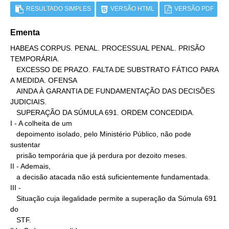
RESULTADO SIMPLES
VERSÃO HTML
VERSÃO PDF
Ementa
HABEAS CORPUS. PENAL. PROCESSUAL PENAL. PRISÃO 
TEMPORÁRIA.

   EXCESSO DE PRAZO. FALTA DE SUBSTRATO FÁTICO PARA 
A MEDIDA. OFENSA

   AINDA À GARANTIA DE FUNDAMENTAÇÃO DAS DECISÕES 
JUDICIAIS.

   SUPERAÇÃO DA SÚMULA 691. ORDEM CONCEDIDA.

I - A colheita de um

   depoimento isolado, pelo Ministério Público, não pode 
sustentar

   prisão temporária que já perdura por dezoito meses.

II - Ademais,

   a decisão atacada não está suficientemente fundamentada.

III -

   Situação cuja ilegalidade permite a superação da Súmula 691 
do

   STF.
