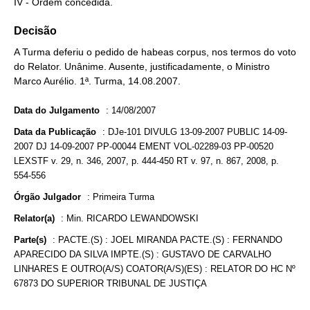
IV - Ordem concedida.
Decisão
A Turma deferiu o pedido de habeas corpus, nos termos do voto
do Relator. Unânime. Ausente, justificadamente, o Ministro
Marco Aurélio. 1ª. Turma, 14.08.2007.
Data do Julgamento
:
14/08/2007
Data da Publicação
:
DJe-101 DIVULG 13-09-2007 PUBLIC 14-09-
2007 DJ 14-09-2007 PP-00044 EMENT VOL-02289-03 PP-00520
LEXSTF v. 29, n. 346, 2007, p. 444-450 RT v. 97, n. 867, 2008, p.
554-556
Órgão Julgador
:
Primeira Turma
Relator(a)
:
Min. RICARDO LEWANDOWSKI
Parte(s)
:
PACTE.(S) : JOEL MIRANDA PACTE.(S) : FERNANDO
APARECIDO DA SILVA IMPTE.(S) : GUSTAVO DE CARVALHO
LINHARES E OUTRO(A/S) COATOR(A/S)(ES) : RELATOR DO HC Nº
67873 DO SUPERIOR TRIBUNAL DE JUSTIÇA