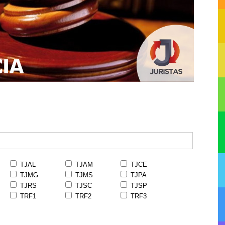
TJAL
TJAM
TJCE
TJMG
TJMS
TJPA
TJRS
TJSC
TJSP
TRF1
TRF2
TRF3