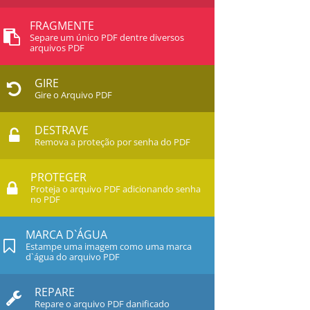
FRAGMENTE
Separe um único PDF dentre diversos
arquivos PDF
GIRE
Gire o Arquivo PDF
DESTRAVE
Remova a proteção por senha do PDF
PROTEGER
Proteja o arquivo PDF adicionando senha
no PDF
MARCA D`ÁGUA
Estampe uma imagem como uma marca
d`água do arquivo PDF
REPARE
Repare o arquivo PDF danificado