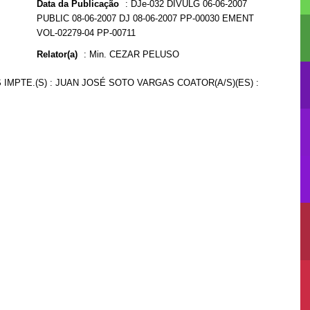
Data da Publicação
:
DJe-032 DIVULG 06-06-2007
PUBLIC 08-06-2007 DJ 08-06-2007 PP-00030 EMENT
VOL-02279-04 PP-00711
Relator(a)
:
Min. CEZAR PELUSO
 IMPTE.(S) : JUAN JOSÉ SOTO VARGAS COATOR(A/S)(ES) :