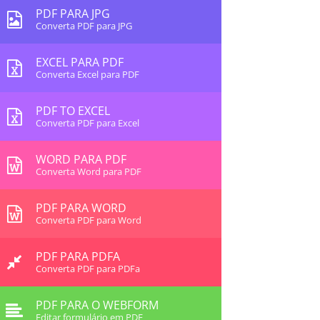
PDF PARA JPG
Converta PDF para JPG
EXCEL PARA PDF
Converta Excel para PDF
PDF TO EXCEL
Converta PDF para Excel
WORD PARA PDF
Converta Word para PDF
PDF PARA WORD
Converta PDF para Word
PDF PARA PDFA
Converta PDF para PDFa
PDF PARA O WEBFORM
Editar formulário em PDF