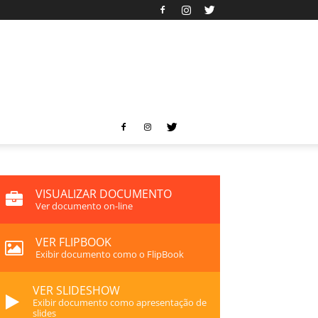
VISUALIZAR DOCUMENTO
Ver documento on-line
VER FLIPBOOK
Exibir documento como o FlipBook
VER SLIDESHOW
Exibir documento como apresentação de
slides