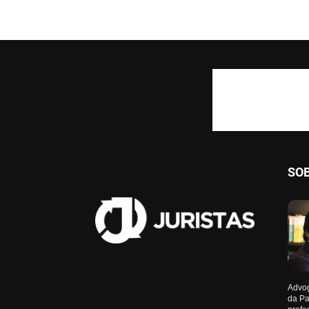
SO
Advog
da Pa