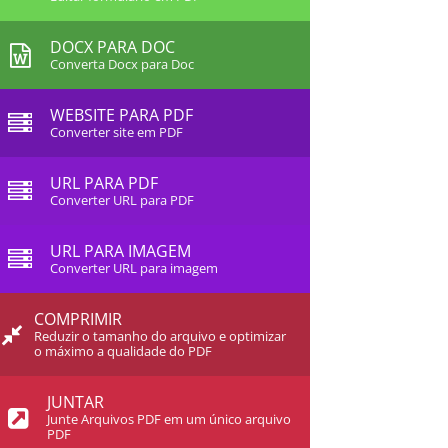
DOCX PARA DOC
Converta Docx para Doc
WEBSITE PARA PDF
Converter site em PDF
URL PARA PDF
Converter URL para PDF
URL PARA IMAGEM
Converter URL para imagem
COMPRIMIR
Reduzir o tamanho do arquivo e optimizar
o máximo a qualidade do PDF
JUNTAR
Junte Arquivos PDF em um único arquivo
PDF