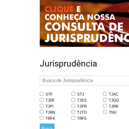
Jurisprudência
STF
STJ
TJAC
TJDF
TJES
TJGO
TJPI
TJPR
TJRR
TJRN
TJTO
TNU
TRF4
TRF5
Busca