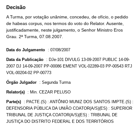
Decisão
A Turma, por votação unânime, concedeu, de ofício, o pedido
de habeas corpus, nos termos do voto do Relator. Ausente,
justificadamente, neste julgamento, o Senhor Ministro Eros
Grau. 2ª Turma, 07.08.2007.
Data do Julgamento
:
07/08/2007
Data da Publicação
:
DJe-101 DIVULG 13-09-2007 PUBLIC 14-09-
2007 DJ 14-09-2007 PP-00086 EMENT VOL-02289-03 PP-00543 RTJ
VOL-00204-02 PP-00773
Órgão Julgador
:
Segunda Turma
Relator(a)
:
Min. CEZAR PELUSO
Parte(s)
:
PACTE.(S) : ANTÔNIO MUNIZ DOS SANTOS IMPTE.(S) :
DEFENSORIA PÚBLICA DA UNIÃO COATOR(A/S)(ES) : SUPERIOR
TRIBUNAL DE JUSTIÇA COATOR(A/S)(ES) : TRIBUNAL DE
JUSTIÇA DO DISTRITO FEDERAL E DOS TERRITÓRIOS