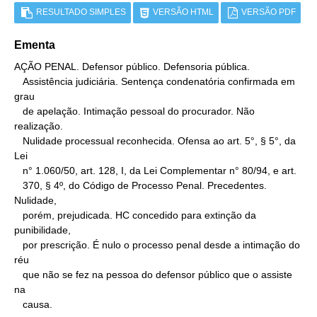
RESULTADO SIMPLES
VERSÃO HTML
VERSÃO PDF
Ementa
AÇÃO PENAL. Defensor público. Defensoria pública.

   Assistência judiciária. Sentença condenatória confirmada em 
grau

   de apelação. Intimação pessoal do procurador. Não 
realização.

   Nulidade processual reconhecida. Ofensa ao art. 5°, § 5°, da 
Lei

   n° 1.060/50, art. 128, I, da Lei Complementar n° 80/94, e art.

   370, § 4º, do Código de Processo Penal. Precedentes. 
Nulidade,

   porém, prejudicada. HC concedido para extinção da 
punibilidade,

   por prescrição. É nulo o processo penal desde a intimação do 
réu

   que não se fez na pessoa do defensor público que o assiste 
na

   causa.