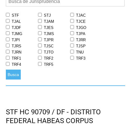
STF
STJ
TJAC
TJAL
TJAM
TJCE
TJDF
TJES
TJGO
TJMG
TJMS
TJPA
TJPI
TJPR
TJRR
TJRS
TJSC
TJSP
TJRN
TJTO
TNU
TRF1
TRF2
TRF3
TRF4
TRF5
Busca
STF HC 90709 / DF - DISTRITO
FEDERAL HABEAS CORPUS