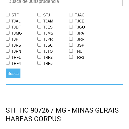
STF
STJ
TJAC
TJAL
TJAM
TJCE
TJDF
TJES
TJGO
TJMG
TJMS
TJPA
TJPI
TJPR
TJRR
TJRS
TJSC
TJSP
TJRN
TJTO
TNU
TRF1
TRF2
TRF3
TRF4
TRF5
Busca
STF HC 90726 / MG - MINAS GERAIS
HABEAS CORPUS