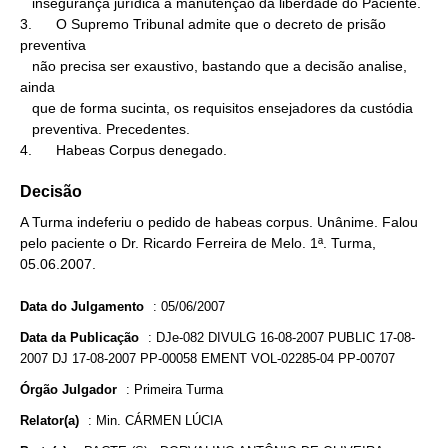
   insegurança jurídica a manutenção da liberdade do Paciente.

3.      O Supremo Tribunal admite que o decreto de prisão 
preventiva

   não precisa ser exaustivo, bastando que a decisão analise, 
ainda

   que de forma sucinta, os requisitos ensejadores da custódia

   preventiva. Precedentes.

4.      Habeas Corpus denegado.
Decisão
A Turma indeferiu o pedido de habeas corpus. Unânime. Falou
pelo paciente o Dr. Ricardo Ferreira de Melo. 1ª. Turma,
05.06.2007.
Data do Julgamento
:
05/06/2007
Data da Publicação
:
DJe-082 DIVULG 16-08-2007 PUBLIC 17-08-
2007 DJ 17-08-2007 PP-00058 EMENT VOL-02285-04 PP-00707
Órgão Julgador
:
Primeira Turma
Relator(a)
:
Min. CÁRMEN LÚCIA