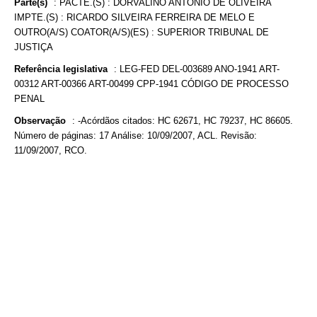
Parte(s)
:
PACTE.(S) : DORVALINO ANTÔNIO DE OLIVEIRA
IMPTE.(S) : RICARDO SILVEIRA FERREIRA DE MELO E
OUTRO(A/S) COATOR(A/S)(ES) : SUPERIOR TRIBUNAL DE
JUSTIÇA
Referência legislativa
:
LEG-FED DEL-003689 ANO-1941 ART-
00312 ART-00366 ART-00499 CPP-1941 CÓDIGO DE PROCESSO
PENAL
Observação
:
-Acórdãos citados: HC 62671, HC 79237, HC 86605.
Número de páginas: 17 Análise: 10/09/2007, ACL. Revisão:
11/09/2007, RCO.