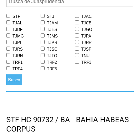
STF
STJ
TJAC
TJAL
TJAM
TJCE
TJDF
TJES
TJGO
TJMG
TJMS
TJPA
TJPI
TJPR
TJRR
TJRS
TJSC
TJSP
TJRN
TJTO
TNU
TRF1
TRF2
TRF3
TRF4
TRF5
Busca
STF HC 90732 / BA - BAHIA HABEAS
CORPUS