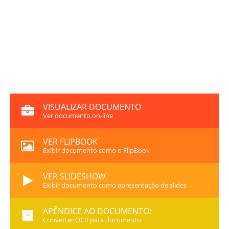
VISUALIZAR DOCUMENTO
Ver documento on-line
VER FLIPBOOK
Exibir documento como o FlipBook
VER SLIDESHOW
Exibir documento como apresentação de slides
APÊNDICE AO DOCUMENTO:
Converter OCR para documento