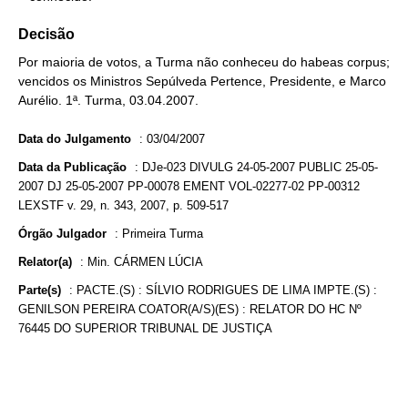
Decisão
Por maioria de votos, a Turma não conheceu do habeas corpus;
vencidos os Ministros Sepúlveda Pertence, Presidente, e Marco
Aurélio. 1ª. Turma, 03.04.2007.
Data do Julgamento
:
03/04/2007
Data da Publicação
:
DJe-023 DIVULG 24-05-2007 PUBLIC 25-05-
2007 DJ 25-05-2007 PP-00078 EMENT VOL-02277-02 PP-00312
LEXSTF v. 29, n. 343, 2007, p. 509-517
Órgão Julgador
:
Primeira Turma
Relator(a)
:
Min. CÁRMEN LÚCIA
Parte(s)
:
PACTE.(S) : SÍLVIO RODRIGUES DE LIMA IMPTE.(S) :
GENILSON PEREIRA COATOR(A/S)(ES) : RELATOR DO HC Nº
76445 DO SUPERIOR TRIBUNAL DE JUSTIÇA