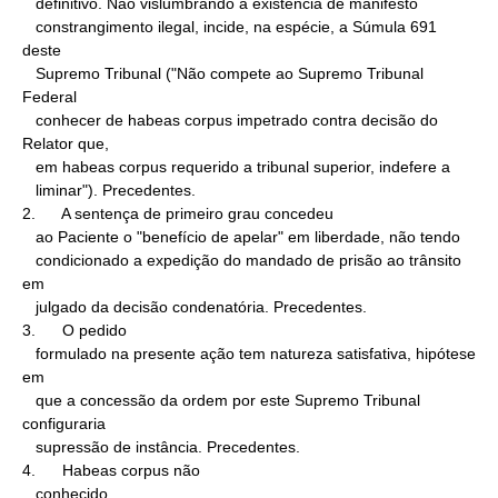
   definitivo. Não vislumbrando a existência de manifesto

   constrangimento ilegal, incide, na espécie, a Súmula 691 
deste

   Supremo Tribunal ("Não compete ao Supremo Tribunal 
Federal

   conhecer de habeas corpus impetrado contra decisão do 
Relator que,

   em habeas corpus requerido a tribunal superior, indefere a

   liminar"). Precedentes.

2.      A sentença de primeiro grau concedeu

   ao Paciente o "benefício de apelar" em liberdade, não tendo

   condicionado a expedição do mandado de prisão ao trânsito 
em

   julgado da decisão condenatória. Precedentes.

3.      O pedido

   formulado na presente ação tem natureza satisfativa, hipótese 
em

   que a concessão da ordem por este Supremo Tribunal 
configuraria

   supressão de instância. Precedentes.

4.      Habeas corpus não

   conhecido.