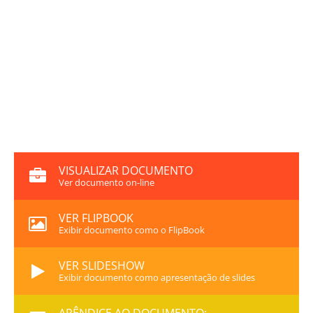
VISUALIZAR DOCUMENTO
Ver documento on-line
VER FLIPBOOK
Exibir documento como o FlipBook
VER SLIDESHOW
Exibir documento como apresentação de slides