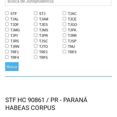
STF
STJ
TJAC
TJAL
TJAM
TJCE
TJDF
TJES
TJGO
TJMG
TJMS
TJPA
TJPI
TJPR
TJRR
TJRS
TJSC
TJSP
TJRN
TJTO
TNU
TRF1
TRF2
TRF3
TRF4
TRF5
Busca
STF HC 90861 / PR - PARANÁ
HABEAS CORPUS