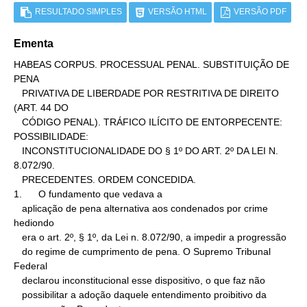
RESULTADO SIMPLES
VERSÃO HTML
VERSÃO PDF
Ementa
HABEAS CORPUS. PROCESSUAL PENAL. SUBSTITUIÇÃO DE 
PENA

   PRIVATIVA DE LIBERDADE POR RESTRITIVA DE DIREITO 
(ART. 44 DO

   CÓDIGO PENAL). TRÁFICO ILÍCITO DE ENTORPECENTE: 
POSSIBILIDADE:

   INCONSTITUCIONALIDADE DO § 1º DO ART. 2º DA LEI N. 
8.072/90.

   PRECEDENTES. ORDEM CONCEDIDA.

1.      O fundamento que vedava a

   aplicação de pena alternativa aos condenados por crime 
hediondo

   era o art. 2º, § 1º, da Lei n. 8.072/90, a impedir a progressão

   do regime de cumprimento de pena. O Supremo Tribunal 
Federal

   declarou inconstitucional esse dispositivo, o que faz não

   possibilitar a adoção daquele entendimento proibitivo da
