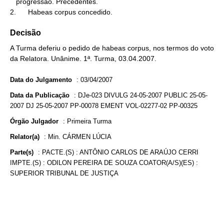
   progressão. Precedentes.

2.      Habeas corpus concedido.
Decisão
A Turma deferiu o pedido de habeas corpus, nos termos do voto
da Relatora. Unânime. 1ª. Turma, 03.04.2007.
Data do Julgamento
:
03/04/2007
Data da Publicação
:
DJe-023 DIVULG 24-05-2007 PUBLIC 25-05-
2007 DJ 25-05-2007 PP-00078 EMENT VOL-02277-02 PP-00325
Órgão Julgador
:
Primeira Turma
Relator(a)
:
Min. CÁRMEN LÚCIA
Parte(s)
:
PACTE.(S) : ANTÔNIO CARLOS DE ARAÚJO CERRI
IMPTE.(S) : ODILON PEREIRA DE SOUZA COATOR(A/S)(ES) :
SUPERIOR TRIBUNAL DE JUSTIÇA