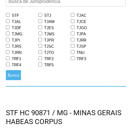
STF
STJ
TJAC
TJAL
TJAM
TJCE
TJDF
TJES
TJGO
TJMG
TJMS
TJPA
TJPI
TJPR
TJRR
TJRS
TJSC
TJSP
TJRN
TJTO
TNU
TRF1
TRF2
TRF3
TRF4
TRF5
Busca
STF HC 90871 / MG - MINAS GERAIS
HABEAS CORPUS