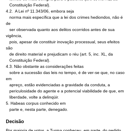
   Constituição Federal).

4.2.  A Lei nº 11.343/06, embora seja

   norma mais específica que a lei dos crimes hediondos, não é 
de

   ser observada quanto aos delitos ocorridos antes de sua 
vigência,

   pois, apesar de constituir inovação processual, seus efeitos 
são

   de direito material e prejudicam o réu (art. 5, inc. XL, da

   Constituição Federal).

4.3. Não obstante as considerações feitas

   sobre a sucessão das leis no tempo, é de ver-se que, no caso 
em

   apreço, estão evidenciadas a gravidade da conduta, a

   periculosidade do agente e a potencial viabilidade de que, em

   liberdade, volte a delinqüir.

5. Habeas corpus conhecido em

   parte e, nesta parte, denegado.
Decisão
Por maioria de votos, a Turma conheceu, em parte, do pedido