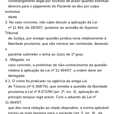
   constrangimento ilegal por excesso de prazo quando eventual

   demora para o julgamento do Paciente se deu por culpa 
exclusiva

   deste.

3. No caso concreto, não cabe discutir a aplicação da Lei

   nº 11.464, de 28/3/07, posterior ao acórdão do Superior 
Tribunal

   de Justiça, por ensejar questão jurídica nova relativamente à

   liberdade provisória, que não merece ser conhecida, devendo 
o

   paciente submeter o tema ao Juízo de 1º grau.

4.  Mitigada, no

   caso concreto, a preliminar de não-conhecimento da questão

   relativa à aplicação da Lei nº 11.464/07, a ordem deve ser

   denegada.

4.1. O crime foi praticado na vigência da antiga Lei

   de Tóxicos (nº 6.368/76), que remetia a questão da liberdade

   provisória à Lei nº 8.072/90 (art. 2º, inc. II), aplicação do

   princípio tempus regit actum. Com o advento da Lei nº 
11.464/07,

   que deu nova redação ao citado dispositivo, a norma aplicável

   tornou-se mais benigna para o paciente (art. 5, inc. XL, da
