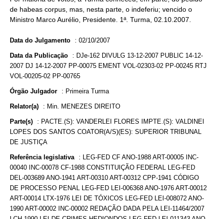
de habeas corpus, mas, nesta parte, o indeferiu; vencido o
Ministro Marco Aurélio, Presidente. 1ª. Turma, 02.10.2007.
Data do Julgamento
:
02/10/2007
Data da Publicação
:
DJe-162 DIVULG 13-12-2007 PUBLIC 14-12-
2007 DJ 14-12-2007 PP-00075 EMENT VOL-02303-02 PP-00245 RTJ
VOL-00205-02 PP-00765
Órgão Julgador
:
Primeira Turma
Relator(a)
:
Min. MENEZES DIREITO
Parte(s)
:
PACTE.(S): VANDERLEI FLORES IMPTE.(S): VALDINEI
LOPES DOS SANTOS COATOR(A/S)(ES): SUPERIOR TRIBUNAL
DE JUSTIÇA
Referência legislativa
:
LEG-FED CF ANO-1988 ART-00005 INC-
00040 INC-00078 CF-1988 CONSTITUIÇÃO FEDERAL LEG-FED
DEL-003689 ANO-1941 ART-00310 ART-00312 CPP-1941 CÓDIGO
DE PROCESSO PENAL LEG-FED LEI-006368 ANO-1976 ART-00012
ART-00014 LTX-1976 LEI DE TÓXICOS LEG-FED LEI-008072 ANO-
1990 ART-00002 INC-00002 REDAÇÃO DADA PELA LEI-11464/2007
LCH-1990 LEI DE CRIMES HEDIONDOS LEG-FED LEI-011343 ANO-