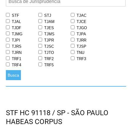
STF
STJ
TJAC
TJAL
TJAM
TJCE
TJDF
TJES
TJGO
TJMG
TJMS
TJPA
TJPI
TJPR
TJRR
TJRS
TJSC
TJSP
TJRN
TJTO
TNU
TRF1
TRF2
TRF3
TRF4
TRF5
Busca
STF HC 91118 / SP - SÃO PAULO
HABEAS CORPUS