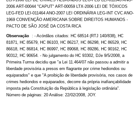
2006 ART-00044 "CAPUT" ART-00059 LTX-2006 LEI DE TÓXICOS
LEG-FED LEI-011464 ANO-2007 LEI ORDINÁRIA LEG-INT CVC ANO-
1969 CONVENÇÃO AMERICANA SOBRE DIREITOS HUMANOS -
PACTO DE SÃO JOSÉ DA COSTA RICA
Observação
:
- Acórdãos citados: HC 68514 (RTJ 140/838), HC
81871, HC 85679, HC 86103, HC 86217, HC 86298, HC 86529, HC
86618, HC 86814, HC 86997, HC 89068, HC 89286, HC 90162, HC
90312, HC 90654. - No julgamento do HC 93302, DJe 9/5/2008, a
Primeira Turma decidiu que "a Lei 11.464/07 não passou a admitir a
liberdade provisória a presos em flagrante por crime hediondos ou
equiparados" e que "A proibição de liberdade provisória, nos casos de
crimes hediondos e equiparados, decorre da própria inafiançabilidade
imposta pela Constituição da República à legislação ordinária".
Número de páginas: 20 Análise: 22/02/2008, JOY.